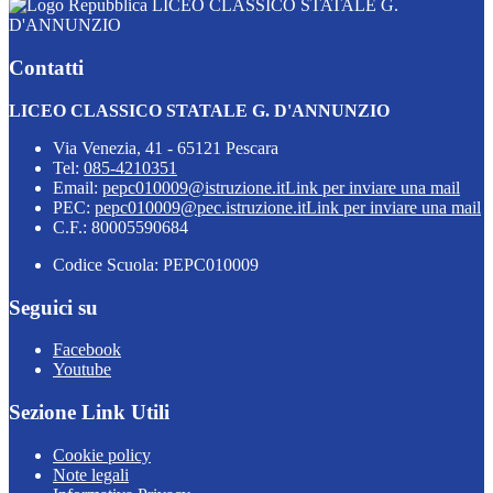
LICEO CLASSICO STATALE G.
D'ANNUNZIO
Contatti
LICEO CLASSICO STATALE G. D'ANNUNZIO
Via Venezia, 41 - 65121 Pescara
Tel:
085-4210351
Email:
pepc010009@istruzione.it
Link per inviare una mail
PEC:
pepc010009@pec.istruzione.it
Link per inviare una mail
C.F.: 80005590684
Codice Scuola: PEPC010009
Seguici su
Facebook
Youtube
Sezione Link Utili
Cookie policy
Note legali