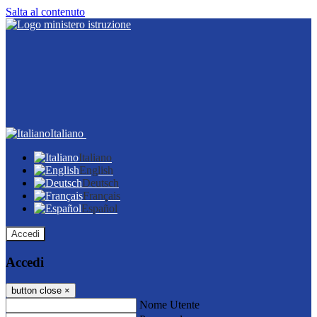
Salta al contenuto
Italiano
Italiano
English
Deutsch
Français
Español
Accedi
Accedi
button close
×
Nome Utente