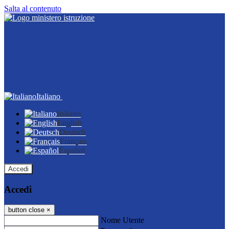
Salta al contenuto
Italiano
Italiano
English
Deutsch
Français
Español
Accedi
Accedi
button close
×
Nome Utente