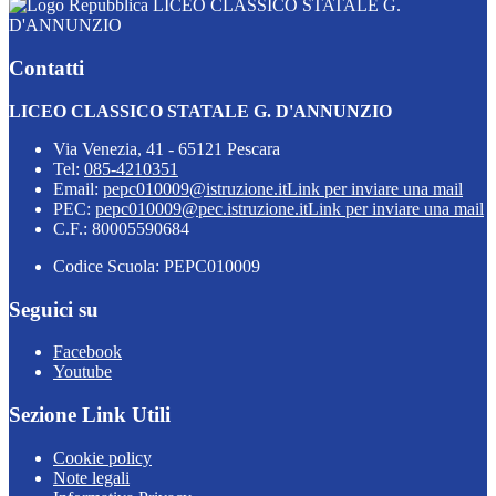
LICEO CLASSICO STATALE G.
D'ANNUNZIO
Contatti
LICEO CLASSICO STATALE G. D'ANNUNZIO
Via Venezia, 41 - 65121 Pescara
Tel:
085-4210351
Email:
pepc010009@istruzione.it
Link per inviare una mail
PEC:
pepc010009@pec.istruzione.it
Link per inviare una mail
C.F.: 80005590684
Codice Scuola: PEPC010009
Seguici su
Facebook
Youtube
Sezione Link Utili
Cookie policy
Note legali