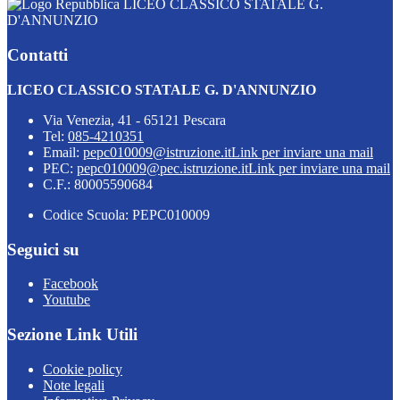
LICEO CLASSICO STATALE G.
D'ANNUNZIO
Contatti
LICEO CLASSICO STATALE G. D'ANNUNZIO
Via Venezia, 41 - 65121 Pescara
Tel:
085-4210351
Email:
pepc010009@istruzione.it
Link per inviare una mail
PEC:
pepc010009@pec.istruzione.it
Link per inviare una mail
C.F.: 80005590684
Codice Scuola: PEPC010009
Seguici su
Facebook
Youtube
Sezione Link Utili
Cookie policy
Note legali