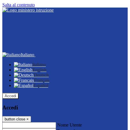
Salta al contenuto
Italiano
Italiano
English
Deutsch
Français
Español
Accedi
Accedi
button close
×
Nome Utente