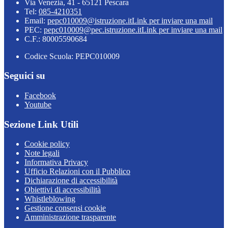
Via Venezia, 41 - 65121 Pescara
Tel:
085-4210351
Email:
pepc010009@istruzione.it
Link per inviare una mail
PEC:
pepc010009@pec.istruzione.it
Link per inviare una mail
C.F.: 80005590684
Codice Scuola: PEPC010009
Seguici su
Facebook
Youtube
Sezione Link Utili
Cookie policy
Note legali
Informativa Privacy
Ufficio Relazioni con il Pubblico
Dichiarazione di accessibilità
Obiettivi di accessibilità
Whistleblowing
Gestione consensi cookie
Amministrazione trasparente