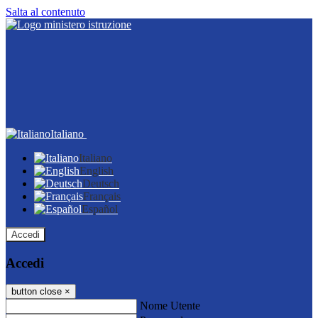
Salta al contenuto
Italiano
Italiano
English
Deutsch
Français
Español
Accedi
Accedi
button close
×
Nome Utente