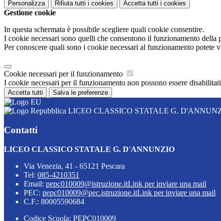
Personalizza
Rifiuta tutti
i cookies
Accetta tutti
i cookies
Gestione cookie
In questa schermata è possibile scegliere quali cookie consentire.
I cookie necessari sono quelli che consentono il funzionamento della pi
Per conoscere quali sono i cookie necessari al funzionamento potete v
Cookie necessari per il funzionamento
I cookie necessari per il funzionamento non possono essere disabilitati.
Accetta tutti
Salva le preferenze
LICEO CLASSICO STATALE G. D'ANNUN
Contatti
LICEO CLASSICO STATALE G. D'ANNUNZIO
Via Venezia, 41 - 65121 Pescara
Tel:
085-4210351
Email:
pepc010009@istruzione.it
Link per inviare una mail
PEC:
pepc010009@pec.istruzione.it
Link per inviare una mail
C.F.: 80005590684
Codice Scuola: PEPC010009