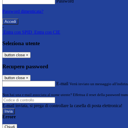
Password
Password dimenticata?
-
Entra con SPID
Entra con CIE
Seleziona utente
button close
×
Recupero password
button close
×
E-mail
Verrà inviato un messaggio all'indirizz
Non hai una e-mail associata al nome utente? Effettua il reset della password tram
E-mail inviata, si prega di controllare la casella di posta elettronica!
Errore
Chiudi