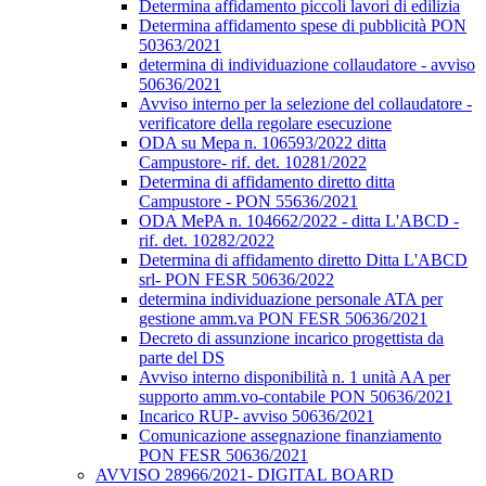
Determina affidamento piccoli lavori di edilizia
Determina affidamento spese di pubblicità PON
50363/2021
determina di individuazione collaudatore - avviso
50636/2021
Avviso interno per la selezione del collaudatore -
verificatore della regolare esecuzione
ODA su Mepa n. 106593/2022 ditta
Campustore- rif. det. 10281/2022
Determina di affidamento diretto ditta
Campustore - PON 55636/2021
ODA MePA n. 104662/2022 - ditta L'ABCD -
rif. det. 10282/2022
Determina di affidamento diretto Ditta L'ABCD
srl- PON FESR 50636/2022
determina individuazione personale ATA per
gestione amm.va PON FESR 50636/2021
Decreto di assunzione incarico progettista da
parte del DS
Avviso interno disponibilità n. 1 unità AA per
supporto amm.vo-contabile PON 50636/2021
Incarico RUP- avviso 50636/2021
Comunicazione assegnazione finanziamento
PON FESR 50636/2021
AVVISO 28966/2021- DIGITAL BOARD