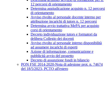
12 percorsi di orientamento
Determina aggiudicazione acquisto n. 12 percorsi
di orientamento
Avviso rivolto al personale docente interno per
attribuzione incarichi di tutors n. 12 percorsi
Determina avvio trattativa MePA per acquisto
corsi di orientamento
Decreto individuazione tutors e formatori da
delibera Collegio dei docenti
Avviso rivolto al personale interno disponibilità
ad assumere incarichi di esperti
Azione di informazione, comunicazione e
pubblicità avvio del progetto
Decreto di assunzione fondi in bilancio
PON FSE 2014-2020-Nota di adesione prot. n. 74674
del 18/5/2023- PCTO all'estero