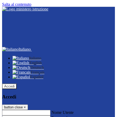
Salta al contenuto
Italiano
Italiano
English
Deutsch
Français
Español
Accedi
Accedi
button close
×
Nome Utente