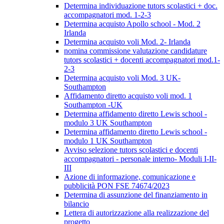
Determina individuazione tutors scolastici + doc.
accompagnatori mod. 1-2-3
Determina acquisto Apollo school - Mod. 2
Irlanda
Determina acquisto voli Mod. 2- Irlanda
nomina commissione valutazione candidature
tutors scolastici + docenti accompagnatori mod.1-
2-3
Determina acquisto voli Mod. 3 UK-
Southampton
Affidamento diretto acquisto voli mod. 1
Southampton -UK
Determina affidamento diretto Lewis school -
modulo 3 UK Southampton
Determina affidamento diretto Lewis school -
modulo 1 UK Southampton
Avviso selezione tutors scolastici e docenti
accompagnatori - personale interno- Moduli I-II-
III
Azione di informazione, comunicazione e
pubblicità PON FSE 74674/2023
Determina di assunzione del finanziamento in
bilancio
Lettera di autorizzazione alla realizzazione del
progetto