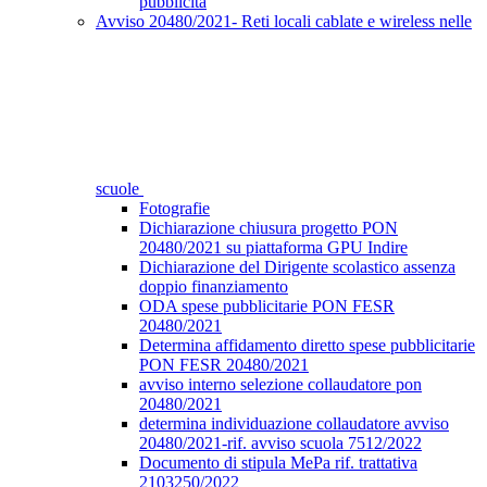
pubblicità
Avviso 20480/2021- Reti locali cablate e wireless nelle
scuole
Fotografie
Dichiarazione chiusura progetto PON
20480/2021 su piattaforma GPU Indire
Dichiarazione del Dirigente scolastico assenza
doppio finanziamento
ODA spese pubblicitarie PON FESR
20480/2021
Determina affidamento diretto spese pubblicitarie
PON FESR 20480/2021
avviso interno selezione collaudatore pon
20480/2021
determina individuazione collaudatore avviso
20480/2021-rif. avviso scuola 7512/2022
Documento di stipula MePa rif. trattativa
2103250/2022