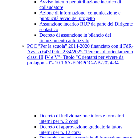
Avviso interno per attribuzione incarico di
collaudatore
Azione di informazione, comunicazione e
pubblicità avvio del progetto
Assunzione incarico RUP da parte del Dirigente
scolastico
Decreto di assunzione in bilancio del
finanziamento autorizzato
POC "Per la scuola" 2014-2020 finanziato con il FdR-
Avviso 64310 del 23/4/2025 "Percorsi di orientamento
classi III,IV e V"- Titolo "Orientarsi per vivere da
protagonisti"- 10.1.6A-FDRPOC-AB-2024-34
Decreto di individuazione tutors e formatori
interni per n. 2 corsi
Decreto di approvazione graduatoria tutors
interni per n. 12 corsi
Determina acquisto servizio di formazione per n.