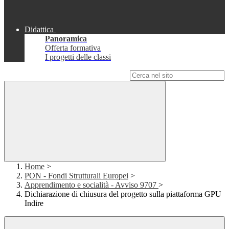
Didattica
Panoramica
Offerta formativa
I progetti delle classi
Campo di ricerca per le pagine del sito
Home
>
PON - Fondi Strutturali Europei
>
Apprendimento e socialità - Avviso 9707
>
Dichiarazione di chiusura del progetto sulla piattaforma GPU
Indire