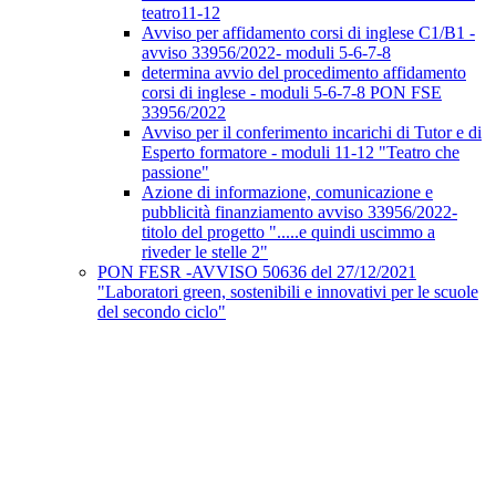
teatro11-12
Avviso per affidamento corsi di inglese C1/B1 -
avviso 33956/2022- moduli 5-6-7-8
determina avvio del procedimento affidamento
corsi di inglese - moduli 5-6-7-8 PON FSE
33956/2022
Avviso per il conferimento incarichi di Tutor e di
Esperto formatore - moduli 11-12 "Teatro che
passione"
Azione di informazione, comunicazione e
pubblicità finanziamento avviso 33956/2022-
titolo del progetto ".....e quindi uscimmo a
riveder le stelle 2"
PON FESR -AVVISO 50636 del 27/12/2021
"Laboratori green, sostenibili e innovativi per le scuole
del secondo ciclo"