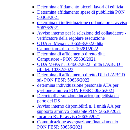
Determina affidamento piccoli lavori di edilizia
Determina affidamento spese di pubblicità PON
50363/2021
determina di individuazione collaudatore - avviso
50636/2021
Avviso interno per la selezione del collaudatore -
verificatore della regolare esecuzione
ODA su Mepa n. 106593/2022 ditta
Campustore- rif. det. 10281/2022
Determina di affidamento diretto ditta
Campustore - PON 55636/2021
ODA MePA n. 104662/2022 - ditta L'ABCD -
rif. det. 10282/2022
Determina di affidamento diretto Ditta L'ABCD
srl- PON FESR 50636/2022
determina individuazione personale ATA per
gestione amm.va PON FESR 50636/2021
Decreto di assunzione incarico progettista da
parte del DS
Avviso interno disponibilità n. 1 unità AA per
supporto amm.vo-contabile PON 50636/2021
Incarico RUP- avviso 50636/2021
Comunicazione assegnazione finanziamento
PON FESR 50636/2021