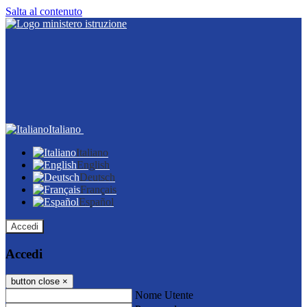
Salta al contenuto
Italiano
Italiano
English
Deutsch
Français
Español
Accedi
Accedi
button close
×
Nome Utente