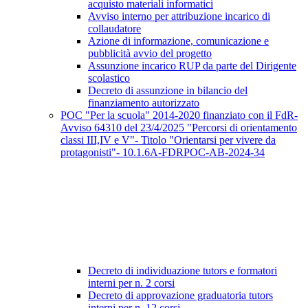
acquisto materiali informatici
Avviso interno per attribuzione incarico di
collaudatore
Azione di informazione, comunicazione e
pubblicità avvio del progetto
Assunzione incarico RUP da parte del Dirigente
scolastico
Decreto di assunzione in bilancio del
finanziamento autorizzato
POC "Per la scuola" 2014-2020 finanziato con il FdR-
Avviso 64310 del 23/4/2025 "Percorsi di orientamento
classi III,IV e V"- Titolo "Orientarsi per vivere da
protagonisti"- 10.1.6A-FDRPOC-AB-2024-34
Decreto di individuazione tutors e formatori
interni per n. 2 corsi
Decreto di approvazione graduatoria tutors
interni per n. 12 corsi