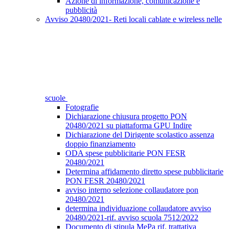
Azione di informazione, comunicazione e
pubblicità
Avviso 20480/2021- Reti locali cablate e wireless nelle
scuole
Fotografie
Dichiarazione chiusura progetto PON
20480/2021 su piattaforma GPU Indire
Dichiarazione del Dirigente scolastico assenza
doppio finanziamento
ODA spese pubblicitarie PON FESR
20480/2021
Determina affidamento diretto spese pubblicitarie
PON FESR 20480/2021
avviso interno selezione collaudatore pon
20480/2021
determina individuazione collaudatore avviso
20480/2021-rif. avviso scuola 7512/2022
Documento di stipula MePa rif. trattativa