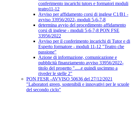
conferimento incarichi tutors e formatori moduli
teatro11-12
Avviso per affidamento corsi di inglese C1/B1 -
avviso 33956/2022- moduli 5-6-7-8
determina avvio del procedimento affidamento
corsi di inglese - moduli 5-6-7-8 PON FSE
33956/2022
Avviso per il conferimento incarichi di Tutor e di
Esperto formatore - moduli 11-12 "Teatro che
passione"
Azione di informazione, comunicazione e
pubblicità finanziamento avviso 33956/2022-
titolo del progetto ".....e quindi uscimmo a
riveder le stelle 2"
PON FESR -AVVISO 50636 del 27/12/2021
"Laboratori green, sostenibili e innovativi per le scuole
del secondo ciclo"