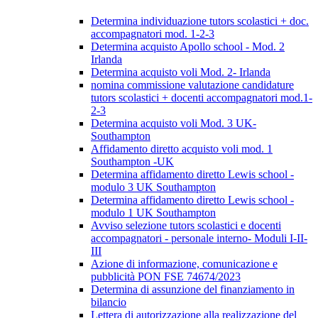
Determina individuazione tutors scolastici + doc.
accompagnatori mod. 1-2-3
Determina acquisto Apollo school - Mod. 2
Irlanda
Determina acquisto voli Mod. 2- Irlanda
nomina commissione valutazione candidature
tutors scolastici + docenti accompagnatori mod.1-
2-3
Determina acquisto voli Mod. 3 UK-
Southampton
Affidamento diretto acquisto voli mod. 1
Southampton -UK
Determina affidamento diretto Lewis school -
modulo 3 UK Southampton
Determina affidamento diretto Lewis school -
modulo 1 UK Southampton
Avviso selezione tutors scolastici e docenti
accompagnatori - personale interno- Moduli I-II-
III
Azione di informazione, comunicazione e
pubblicità PON FSE 74674/2023
Determina di assunzione del finanziamento in
bilancio
Lettera di autorizzazione alla realizzazione del