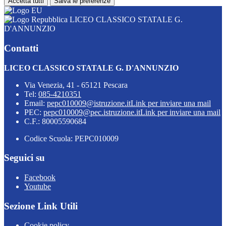
Accetta tutti
Salva le preferenze
LICEO CLASSICO STATALE G.
D'ANNUNZIO
Contatti
LICEO CLASSICO STATALE G. D'ANNUNZIO
Via Venezia, 41 - 65121 Pescara
Tel:
085-4210351
Email:
pepc010009@istruzione.it
Link per inviare una mail
PEC:
pepc010009@pec.istruzione.it
Link per inviare una mail
C.F.: 80005590684
Codice Scuola: PEPC010009
Seguici su
Facebook
Youtube
Sezione Link Utili
Cookie policy