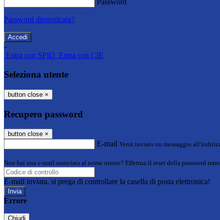
Password
Password dimenticata?
-
Entra con SPID
Entra con CIE
Seleziona utente
button close
×
Recupero password
button close
×
E-mail
Verrà inviato un messaggio all'indirizz
Non hai una e-mail associata al nome utente? Effettua il reset della password tram
E-mail inviata, si prega di controllare la casella di posta elettronica!
Errore
Chiudi