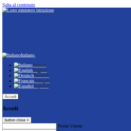
Salta al contenuto
Italiano
Italiano
English
Deutsch
Français
Español
Accedi
Accedi
button close
×
Nome Utente