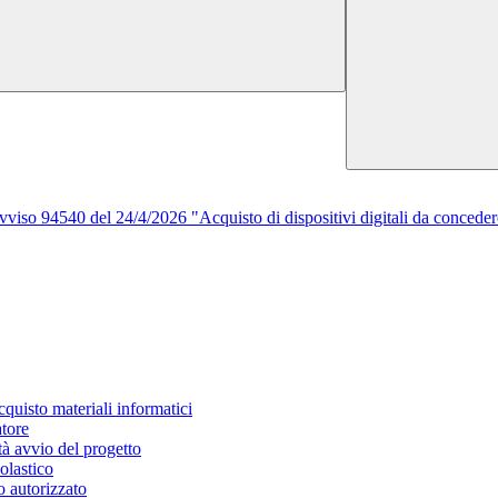
viso 94540 del 24/4/2026 "Acquisto di dispositivi digitali da conced
quisto materiali informatici
atore
à avvio del progetto
olastico
o autorizzato