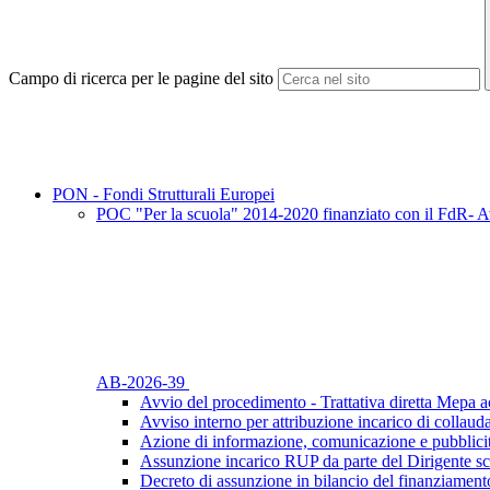
Campo di ricerca per le pagine del sito
PON - Fondi Strutturali Europei
POC "Per la scuola" 2014-2020 finanziato con il FdR- Av
AB-2026-39
Avvio del procedimento - Trattativa diretta Mepa ac
Avviso interno per attribuzione incarico di collaud
Azione di informazione, comunicazione e pubblicit
Assunzione incarico RUP da parte del Dirigente sc
Decreto di assunzione in bilancio del finanziament