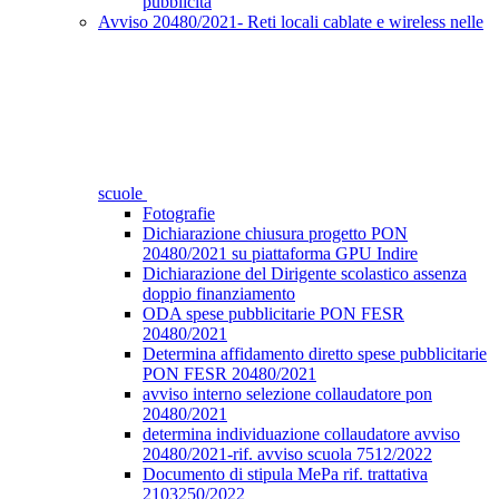
pubblicità
Avviso 20480/2021- Reti locali cablate e wireless nelle
scuole
Fotografie
Dichiarazione chiusura progetto PON
20480/2021 su piattaforma GPU Indire
Dichiarazione del Dirigente scolastico assenza
doppio finanziamento
ODA spese pubblicitarie PON FESR
20480/2021
Determina affidamento diretto spese pubblicitarie
PON FESR 20480/2021
avviso interno selezione collaudatore pon
20480/2021
determina individuazione collaudatore avviso
20480/2021-rif. avviso scuola 7512/2022
Documento di stipula MePa rif. trattativa
2103250/2022