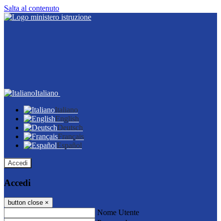
Salta al contenuto
Italiano
Italiano
English
Deutsch
Français
Español
Accedi
Accedi
button close
×
Nome Utente