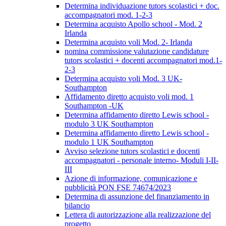
Determina individuazione tutors scolastici + doc.
accompagnatori mod. 1-2-3
Determina acquisto Apollo school - Mod. 2
Irlanda
Determina acquisto voli Mod. 2- Irlanda
nomina commissione valutazione candidature
tutors scolastici + docenti accompagnatori mod.1-
2-3
Determina acquisto voli Mod. 3 UK-
Southampton
Affidamento diretto acquisto voli mod. 1
Southampton -UK
Determina affidamento diretto Lewis school -
modulo 3 UK Southampton
Determina affidamento diretto Lewis school -
modulo 1 UK Southampton
Avviso selezione tutors scolastici e docenti
accompagnatori - personale interno- Moduli I-II-
III
Azione di informazione, comunicazione e
pubblicità PON FSE 74674/2023
Determina di assunzione del finanziamento in
bilancio
Lettera di autorizzazione alla realizzazione del
progetto