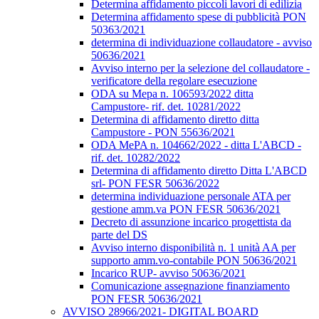
Determina affidamento piccoli lavori di edilizia
Determina affidamento spese di pubblicità PON
50363/2021
determina di individuazione collaudatore - avviso
50636/2021
Avviso interno per la selezione del collaudatore -
verificatore della regolare esecuzione
ODA su Mepa n. 106593/2022 ditta
Campustore- rif. det. 10281/2022
Determina di affidamento diretto ditta
Campustore - PON 55636/2021
ODA MePA n. 104662/2022 - ditta L'ABCD -
rif. det. 10282/2022
Determina di affidamento diretto Ditta L'ABCD
srl- PON FESR 50636/2022
determina individuazione personale ATA per
gestione amm.va PON FESR 50636/2021
Decreto di assunzione incarico progettista da
parte del DS
Avviso interno disponibilità n. 1 unità AA per
supporto amm.vo-contabile PON 50636/2021
Incarico RUP- avviso 50636/2021
Comunicazione assegnazione finanziamento
PON FESR 50636/2021
AVVISO 28966/2021- DIGITAL BOARD