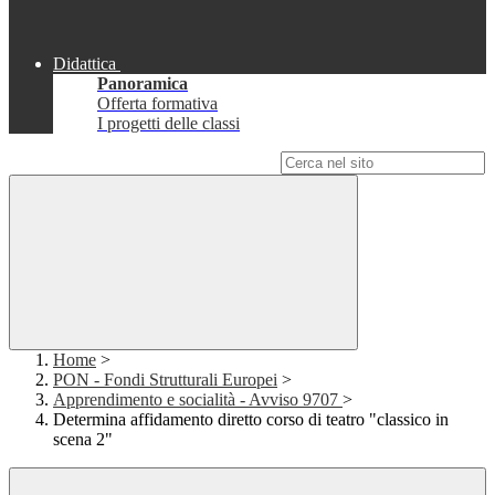
Didattica
Panoramica
Offerta formativa
I progetti delle classi
Campo di ricerca per le pagine del sito
Home
>
PON - Fondi Strutturali Europei
>
Apprendimento e socialità - Avviso 9707
>
Determina affidamento diretto corso di teatro "classico in
scena 2"