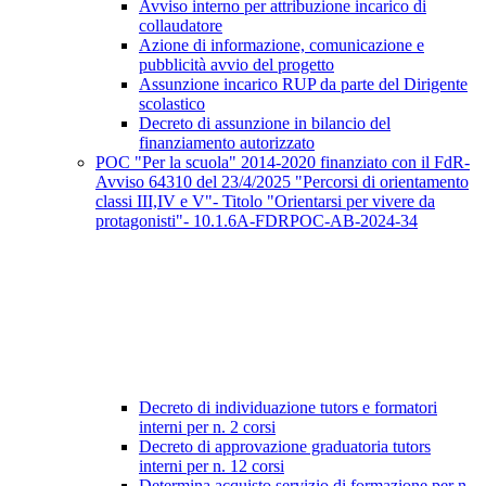
Avviso interno per attribuzione incarico di
collaudatore
Azione di informazione, comunicazione e
pubblicità avvio del progetto
Assunzione incarico RUP da parte del Dirigente
scolastico
Decreto di assunzione in bilancio del
finanziamento autorizzato
POC "Per la scuola" 2014-2020 finanziato con il FdR-
Avviso 64310 del 23/4/2025 "Percorsi di orientamento
classi III,IV e V"- Titolo "Orientarsi per vivere da
protagonisti"- 10.1.6A-FDRPOC-AB-2024-34
Decreto di individuazione tutors e formatori
interni per n. 2 corsi
Decreto di approvazione graduatoria tutors
interni per n. 12 corsi
Determina acquisto servizio di formazione per n.