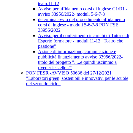
teatro11-12
Avviso per affidamento corsi di inglese C1/B1 -
avviso 33956/2022- moduli 5-6-7-8
determina avvio del procedimento affidamento
corsi di inglese - moduli 5-6-7-8 PON FSE
33956/2022
Avviso per il conferimento incarichi di Tutor e di
Esperto formatore - moduli 11-12 "Teatro che
passione"
Azione di informazione, comunicazione e
pubblicità finanziamento avviso 33956/2022-
titolo del progetto ".....e quindi uscimmo a
riveder le stelle 2"
PON FESR -AVVISO 50636 del 27/12/2021
"Laboratori green, sostenibili e innovativi per le scuole
del secondo ciclo"