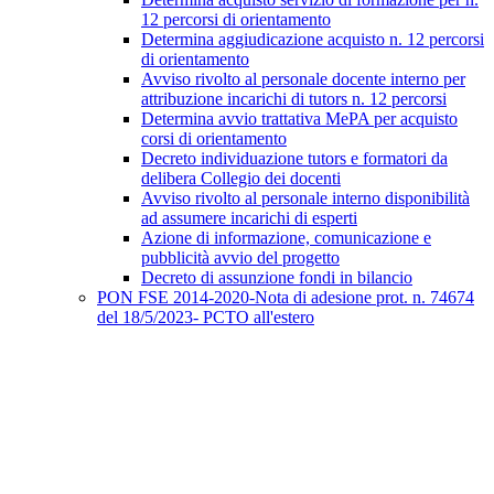
12 percorsi di orientamento
Determina aggiudicazione acquisto n. 12 percorsi
di orientamento
Avviso rivolto al personale docente interno per
attribuzione incarichi di tutors n. 12 percorsi
Determina avvio trattativa MePA per acquisto
corsi di orientamento
Decreto individuazione tutors e formatori da
delibera Collegio dei docenti
Avviso rivolto al personale interno disponibilità
ad assumere incarichi di esperti
Azione di informazione, comunicazione e
pubblicità avvio del progetto
Decreto di assunzione fondi in bilancio
PON FSE 2014-2020-Nota di adesione prot. n. 74674
del 18/5/2023- PCTO all'estero