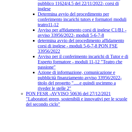
pubblico 11624/4.5 del 22/11/2022- corsi di
inglese
Determina avvio del procedimento per
conferimento incarichi tutors e formatori moduli
teatro11-12
Avviso per affidamento corsi di inglese C1/B1 -
avviso 33956/2022- moduli 5-6-7-8
determina avvio del procedimento affidamento
corsi di inglese - moduli 5-6-7-8 PON FSE
33956/2022
Avviso per il conferimento incarichi di Tutor e di
Esperto formatore - moduli 11-12 "Teatro che
passione"
Azione di informazione, comunicazione e
pubblicità finanziamento avviso 33956/2022-
titolo del progetto ".....e quindi uscimmo a
riveder le stelle 2"
PON FESR -AVVISO 50636 del 27/12/2021
"Laboratori green, sostenibili e innovativi per le scuole
del secondo ciclo"