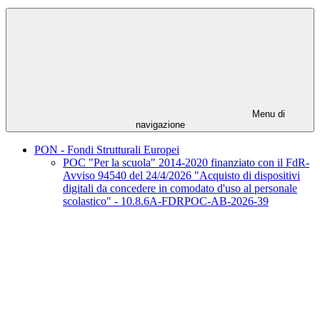
Menu di
navigazione
PON - Fondi Strutturali Europei
POC "Per la scuola" 2014-2020 finanziato con il FdR-
Avviso 94540 del 24/4/2026 "Acquisto di dispositivi
digitali da concedere in comodato d'uso al personale
scolastico" - 10.8.6A-FDRPOC-AB-2026-39