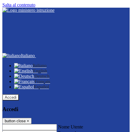
Salta al contenuto
Italiano
Italiano
English
Deutsch
Français
Español
Accedi
Accedi
button close
×
Nome Utente