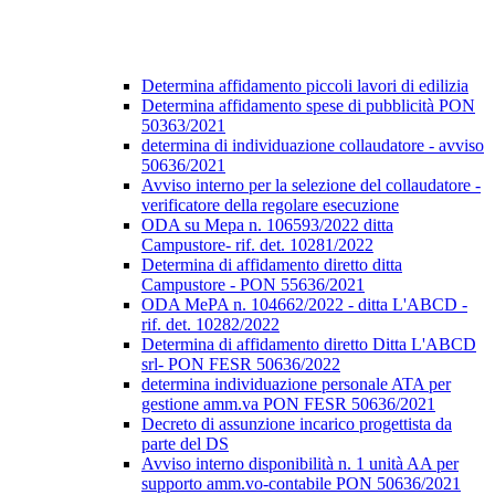
Determina affidamento piccoli lavori di edilizia
Determina affidamento spese di pubblicità PON
50363/2021
determina di individuazione collaudatore - avviso
50636/2021
Avviso interno per la selezione del collaudatore -
verificatore della regolare esecuzione
ODA su Mepa n. 106593/2022 ditta
Campustore- rif. det. 10281/2022
Determina di affidamento diretto ditta
Campustore - PON 55636/2021
ODA MePA n. 104662/2022 - ditta L'ABCD -
rif. det. 10282/2022
Determina di affidamento diretto Ditta L'ABCD
srl- PON FESR 50636/2022
determina individuazione personale ATA per
gestione amm.va PON FESR 50636/2021
Decreto di assunzione incarico progettista da
parte del DS
Avviso interno disponibilità n. 1 unità AA per
supporto amm.vo-contabile PON 50636/2021