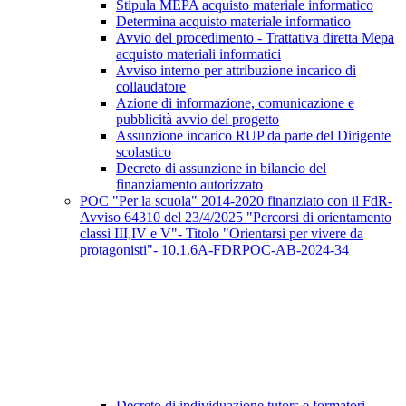
Stipula MEPA acquisto materiale informatico
Determina acquisto materiale informatico
Avvio del procedimento - Trattativa diretta Mepa
acquisto materiali informatici
Avviso interno per attribuzione incarico di
collaudatore
Azione di informazione, comunicazione e
pubblicità avvio del progetto
Assunzione incarico RUP da parte del Dirigente
scolastico
Decreto di assunzione in bilancio del
finanziamento autorizzato
POC "Per la scuola" 2014-2020 finanziato con il FdR-
Avviso 64310 del 23/4/2025 "Percorsi di orientamento
classi III,IV e V"- Titolo "Orientarsi per vivere da
protagonisti"- 10.1.6A-FDRPOC-AB-2024-34
Decreto di individuazione tutors e formatori