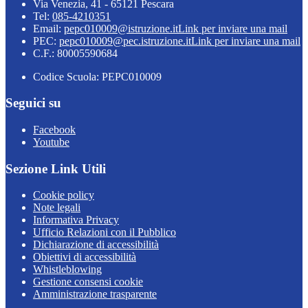
Via Venezia, 41 - 65121 Pescara
Tel:
085-4210351
Email:
pepc010009@istruzione.it
Link per inviare una mail
PEC:
pepc010009@pec.istruzione.it
Link per inviare una mail
C.F.: 80005590684
Codice Scuola: PEPC010009
Seguici su
Facebook
Youtube
Sezione Link Utili
Cookie policy
Note legali
Informativa Privacy
Ufficio Relazioni con il Pubblico
Dichiarazione di accessibilità
Obiettivi di accessibilità
Whistleblowing
Gestione consensi cookie
Amministrazione trasparente