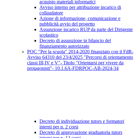
acquisto materiali informatici
Avviso interno per attribuzione incarico di
collaudatore
Azione di informazione, comunicazione e
pubblicità avvio del progetto
Assunzione incarico RUP da parte del Dirigente
scolastico
Decreto di assunzione in bilancio del
finanziamento autorizzato
POC "Per la scuola" 2014-2020 finanziato con il FdR-
Avviso 64310 del 23/4/2025 "Percorsi di orientamento
classi III,IV e V"- Titolo "Orientarsi per vivere da
protagonisti"- 10.1.6A-FDRPOC-AB-2024-34
Decreto di individuazione tutors e formatori
interni per n. 2 corsi
Decreto di approvazione graduatoria tutors
interni per n. 12 corsi