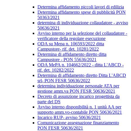
Determina affidamento piccoli lavori di edilizia
Determina affidamento spese di pubblicità PON
50363/2021
determina di individuazione collaudatore - avviso
50636/2021
Avviso interno per la selezione del collaudatore -
verificatore della regolare esecuzione
ODA su Mepa n. 106593/2022 ditta
Campustore- rif. det. 10281/2022
Determina di affidamento diretto ditta
Campustore - PON 55636/2021
ODA MePA n. 104662/2022 - ditta L'ABCD -
rif. det. 10282/2022
Determina di affidamento diretto Ditta L'ABCD
srl- PON FESR 50636/2022
determina individuazione personale ATA per
gestione amm.va PON FESR 50636/2021
Decreto di assunzione incarico progettista da
parte del DS
Avviso interno disponibilità n. 1 unità AA per
supporto amm.vo-contabile PON 50636/2021
Incarico RUP- avviso 50636/2021
Comunicazione assegnazione finanziamento
PON FESR 50636/2021