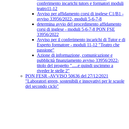
conferimento incarichi tutors e formatori moduli
teatro11-12
Avviso per affidamento corsi di inglese C1/B1 -
avviso 33956/2022- moduli 5-6-7-8
determina avvio del procedimento affidamento
corsi di inglese - moduli 5-6-7-8 PON FSE
33956/2022
Avviso per il conferimento incarichi di Tutor e di
Esperto formatore - moduli 11-12 "Teatro che
passione"
Azione di informazione, comunicazione e
pubblicità finanziamento avviso 33956/2022-
titolo del progetto ".....e quindi uscimmo a
riveder le stelle 2"
PON FESR -AVVISO 50636 del 27/12/2021
"Laboratori green, sostenibili e innovativi per le scuole
del secondo ciclo"