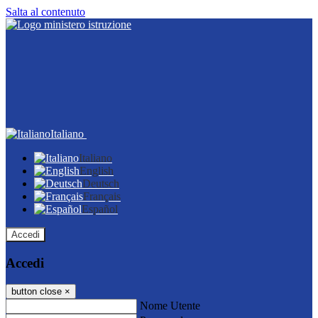
Salta al contenuto
Italiano
Italiano
English
Deutsch
Français
Español
Accedi
Accedi
button close
×
Nome Utente