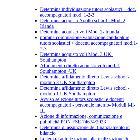
Determina individuazione tutors scolastici + doc.
accompagnatori mod. 1-2-3
Determina acquisto Apollo school - Mod. 2
Irlanda
Determina acquisto voli Mod. 2- Irlanda
nomina commissione valutazione candidature
tutors scolastici + docenti accompagnatori mod.1-
2-3
Determina acquisto voli Mod. 3 UK-
Southampton
Affidamento diretto acquisto voli mod. 1
Southampton -UK
Determina affidamento diretto Lewis school -
modulo 3 UK Southampton
Determina affidamento diretto Lewis school -
modulo 1 UK Southampton
Avviso selezione tutors scolastici e docenti
accompagnatori - personale interno- Moduli I-II-
III
Azione di informazione, comunicazione e
pubblicità PON FSE 74674/2023
Determina di assunzione del finanziamento in
bilancio
Lettera di autorizzazione alla realizzazione del