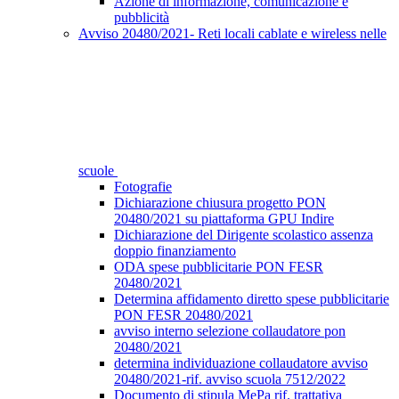
Azione di informazione, comunicazione e
pubblicità
Avviso 20480/2021- Reti locali cablate e wireless nelle
scuole
Fotografie
Dichiarazione chiusura progetto PON
20480/2021 su piattaforma GPU Indire
Dichiarazione del Dirigente scolastico assenza
doppio finanziamento
ODA spese pubblicitarie PON FESR
20480/2021
Determina affidamento diretto spese pubblicitarie
PON FESR 20480/2021
avviso interno selezione collaudatore pon
20480/2021
determina individuazione collaudatore avviso
20480/2021-rif. avviso scuola 7512/2022
Documento di stipula MePa rif. trattativa