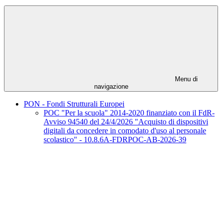
Menu di
navigazione
PON - Fondi Strutturali Europei
POC "Per la scuola" 2014-2020 finanziato con il FdR-
Avviso 94540 del 24/4/2026 "Acquisto di dispositivi
digitali da concedere in comodato d'uso al personale
scolastico" - 10.8.6A-FDRPOC-AB-2026-39