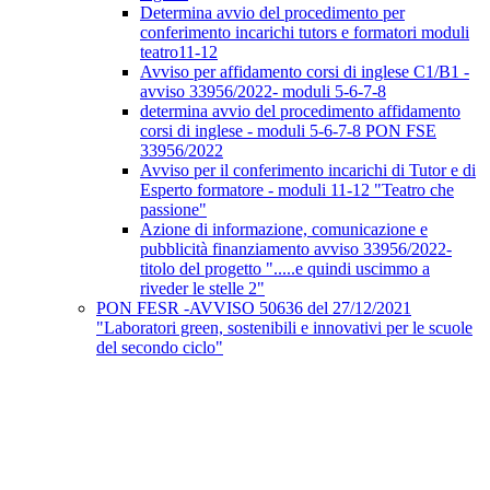
Determina avvio del procedimento per
conferimento incarichi tutors e formatori moduli
teatro11-12
Avviso per affidamento corsi di inglese C1/B1 -
avviso 33956/2022- moduli 5-6-7-8
determina avvio del procedimento affidamento
corsi di inglese - moduli 5-6-7-8 PON FSE
33956/2022
Avviso per il conferimento incarichi di Tutor e di
Esperto formatore - moduli 11-12 "Teatro che
passione"
Azione di informazione, comunicazione e
pubblicità finanziamento avviso 33956/2022-
titolo del progetto ".....e quindi uscimmo a
riveder le stelle 2"
PON FESR -AVVISO 50636 del 27/12/2021
"Laboratori green, sostenibili e innovativi per le scuole
del secondo ciclo"