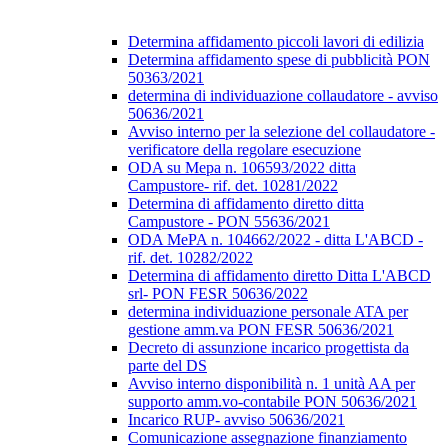
Determina affidamento piccoli lavori di edilizia
Determina affidamento spese di pubblicità PON
50363/2021
determina di individuazione collaudatore - avviso
50636/2021
Avviso interno per la selezione del collaudatore -
verificatore della regolare esecuzione
ODA su Mepa n. 106593/2022 ditta
Campustore- rif. det. 10281/2022
Determina di affidamento diretto ditta
Campustore - PON 55636/2021
ODA MePA n. 104662/2022 - ditta L'ABCD -
rif. det. 10282/2022
Determina di affidamento diretto Ditta L'ABCD
srl- PON FESR 50636/2022
determina individuazione personale ATA per
gestione amm.va PON FESR 50636/2021
Decreto di assunzione incarico progettista da
parte del DS
Avviso interno disponibilità n. 1 unità AA per
supporto amm.vo-contabile PON 50636/2021
Incarico RUP- avviso 50636/2021
Comunicazione assegnazione finanziamento