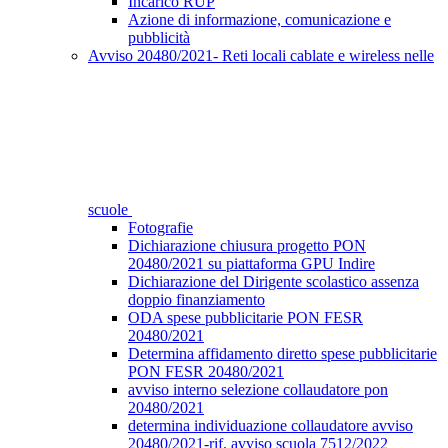
Incarico RUP
Azione di informazione, comunicazione e
pubblicità
Avviso 20480/2021- Reti locali cablate e wireless nelle
scuole
Fotografie
Dichiarazione chiusura progetto PON
20480/2021 su piattaforma GPU Indire
Dichiarazione del Dirigente scolastico assenza
doppio finanziamento
ODA spese pubblicitarie PON FESR
20480/2021
Determina affidamento diretto spese pubblicitarie
PON FESR 20480/2021
avviso interno selezione collaudatore pon
20480/2021
determina individuazione collaudatore avviso
20480/2021-rif. avviso scuola 7512/2022