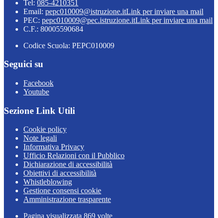
Tel:
085-4210351
Email:
pepc010009@istruzione.it
Link per inviare una mail
PEC:
pepc010009@pec.istruzione.it
Link per inviare una mail
C.F.: 80005590684
Codice Scuola: PEPC010009
Seguici su
Facebook
Youtube
Sezione Link Utili
Cookie policy
Note legali
Informativa Privacy
Ufficio Relazioni con il Pubblico
Dichiarazione di accessibilità
Obiettivi di accessibilità
Whistleblowing
Gestione consensi cookie
Amministrazione trasparente
Pagina visualizzata
869
volte