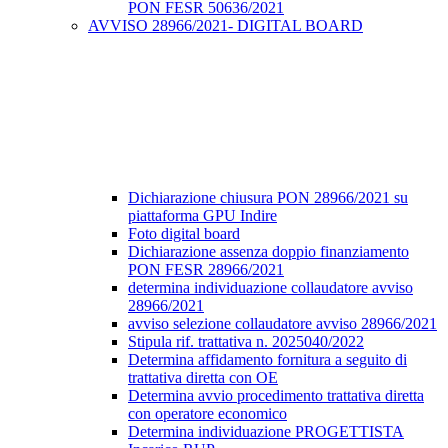
PON FESR 50636/2021
AVVISO 28966/2021- DIGITAL BOARD
Dichiarazione chiusura PON 28966/2021 su
piattaforma GPU Indire
Foto digital board
Dichiarazione assenza doppio finanziamento
PON FESR 28966/2021
determina individuazione collaudatore avviso
28966/2021
avviso selezione collaudatore avviso 28966/2021
Stipula rif. trattativa n. 2025040/2022
Determina affidamento fornitura a seguito di
trattativa diretta con OE
Determina avvio procedimento trattativa diretta
con operatore economico
Determina individuazione PROGETTISTA