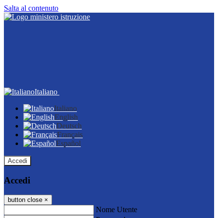
Salta al contenuto
Italiano
Italiano
English
Deutsch
Français
Español
Accedi
Accedi
button close
×
Nome Utente