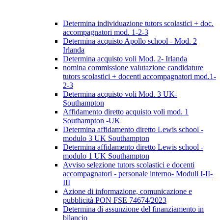
Determina individuazione tutors scolastici + doc.
accompagnatori mod. 1-2-3
Determina acquisto Apollo school - Mod. 2
Irlanda
Determina acquisto voli Mod. 2- Irlanda
nomina commissione valutazione candidature
tutors scolastici + docenti accompagnatori mod.1-
2-3
Determina acquisto voli Mod. 3 UK-
Southampton
Affidamento diretto acquisto voli mod. 1
Southampton -UK
Determina affidamento diretto Lewis school -
modulo 3 UK Southampton
Determina affidamento diretto Lewis school -
modulo 1 UK Southampton
Avviso selezione tutors scolastici e docenti
accompagnatori - personale interno- Moduli I-II-
III
Azione di informazione, comunicazione e
pubblicità PON FSE 74674/2023
Determina di assunzione del finanziamento in
bilancio