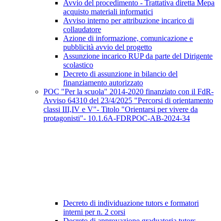
Avvio del procedimento - Trattativa diretta Mepa
acquisto materiali informatici
Avviso interno per attribuzione incarico di
collaudatore
Azione di informazione, comunicazione e
pubblicità avvio del progetto
Assunzione incarico RUP da parte del Dirigente
scolastico
Decreto di assunzione in bilancio del
finanziamento autorizzato
POC "Per la scuola" 2014-2020 finanziato con il FdR-
Avviso 64310 del 23/4/2025 "Percorsi di orientamento
classi III,IV e V"- Titolo "Orientarsi per vivere da
protagonisti"- 10.1.6A-FDRPOC-AB-2024-34
Decreto di individuazione tutors e formatori
interni per n. 2 corsi
Decreto di approvazione graduatoria tutors