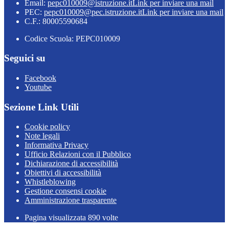
Email:
pepc010009@istruzione.it
Link per inviare una mail
PEC:
pepc010009@pec.istruzione.it
Link per inviare una mail
C.F.: 80005590684
Codice Scuola: PEPC010009
Seguici su
Facebook
Youtube
Sezione Link Utili
Cookie policy
Note legali
Informativa Privacy
Ufficio Relazioni con il Pubblico
Dichiarazione di accessibilità
Obiettivi di accessibilità
Whistleblowing
Gestione consensi cookie
Amministrazione trasparente
Pagina visualizzata
890
volte