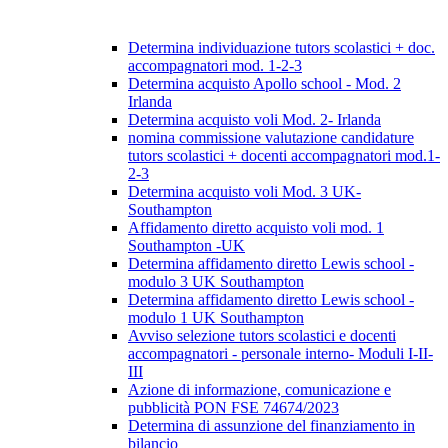
Determina individuazione tutors scolastici + doc.
accompagnatori mod. 1-2-3
Determina acquisto Apollo school - Mod. 2
Irlanda
Determina acquisto voli Mod. 2- Irlanda
nomina commissione valutazione candidature
tutors scolastici + docenti accompagnatori mod.1-
2-3
Determina acquisto voli Mod. 3 UK-
Southampton
Affidamento diretto acquisto voli mod. 1
Southampton -UK
Determina affidamento diretto Lewis school -
modulo 3 UK Southampton
Determina affidamento diretto Lewis school -
modulo 1 UK Southampton
Avviso selezione tutors scolastici e docenti
accompagnatori - personale interno- Moduli I-II-
III
Azione di informazione, comunicazione e
pubblicità PON FSE 74674/2023
Determina di assunzione del finanziamento in
bilancio