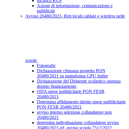
Incarico RUP
Azione di informazione, comunicazione e
pubblicità
Avviso 20480/2021- Reti locali cablate e wireless nelle
scuole
Fotografie
Dichiarazione chiusura progetto PON
20480/2021 su piattaforma GPU Indire
Dichiarazione del Dirigente scolastico assenza
doppio finanziamento
ODA spese pubblicitarie PON FESR
20480/2021
Determina affidamento diretto spese pubblicitarie
PON FESR 20480/2021
avviso interno selezione collaudatore pon
20480/2021
determina individuazione collaudatore avviso
20480/2021-rif. avviso scuola 7512/2022