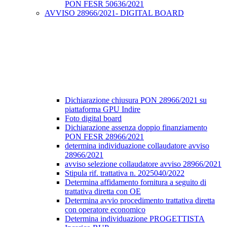
PON FESR 50636/2021
AVVISO 28966/2021- DIGITAL BOARD
Dichiarazione chiusura PON 28966/2021 su
piattaforma GPU Indire
Foto digital board
Dichiarazione assenza doppio finanziamento
PON FESR 28966/2021
determina individuazione collaudatore avviso
28966/2021
avviso selezione collaudatore avviso 28966/2021
Stipula rif. trattativa n. 2025040/2022
Determina affidamento fornitura a seguito di
trattativa diretta con OE
Determina avvio procedimento trattativa diretta
con operatore economico
Determina individuazione PROGETTISTA