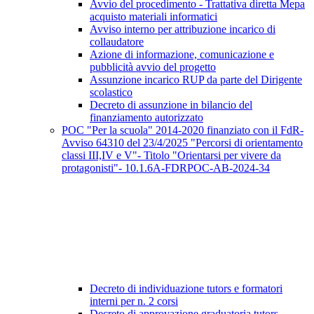
Avvio del procedimento - Trattativa diretta Mepa
acquisto materiali informatici
Avviso interno per attribuzione incarico di
collaudatore
Azione di informazione, comunicazione e
pubblicità avvio del progetto
Assunzione incarico RUP da parte del Dirigente
scolastico
Decreto di assunzione in bilancio del
finanziamento autorizzato
POC "Per la scuola" 2014-2020 finanziato con il FdR-
Avviso 64310 del 23/4/2025 "Percorsi di orientamento
classi III,IV e V"- Titolo "Orientarsi per vivere da
protagonisti"- 10.1.6A-FDRPOC-AB-2024-34
Decreto di individuazione tutors e formatori
interni per n. 2 corsi
Decreto di approvazione graduatoria tutors