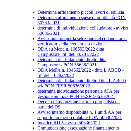
Determina affidamento piccoli lavori di edilizia
Determina affidamento spese di pubblicità PON
50363/2021
determina di individuazione collaudatore - avviso
50636/2021
Avviso interno per la selezione del collaudatore -
verificatore della regolare esecuzione
ODA su Mepa n. 106593/2022 ditta
Campustore- rif. det. 10281/2022
Determina di affidamento diretto ditta
Campustore - PON 55636/2021
ODA MePA n. 104662/2022 - ditta L'ABCD -
rif. det. 10282/2022
Determina di affidamento diretto Ditta L'ABCD
srl- PON FESR 50636/2022
determina individuazione personale ATA per
gestione amm.va PON FESR 50636/2021
Decreto di assunzione incarico progettista da
parte del DS
Avviso interno disponibilità n. 1 unità AA per
supporto amm.vo-contabile PON 50636/2021
Incarico RUP- avviso 50636/2021
Comunicazione assegnazione finanziamento