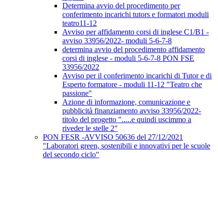
Determina avvio del procedimento per
conferimento incarichi tutors e formatori moduli
teatro11-12
Avviso per affidamento corsi di inglese C1/B1 -
avviso 33956/2022- moduli 5-6-7-8
determina avvio del procedimento affidamento
corsi di inglese - moduli 5-6-7-8 PON FSE
33956/2022
Avviso per il conferimento incarichi di Tutor e di
Esperto formatore - moduli 11-12 "Teatro che
passione"
Azione di informazione, comunicazione e
pubblicità finanziamento avviso 33956/2022-
titolo del progetto ".....e quindi uscimmo a
riveder le stelle 2"
PON FESR -AVVISO 50636 del 27/12/2021
"Laboratori green, sostenibili e innovativi per le scuole
del secondo ciclo"