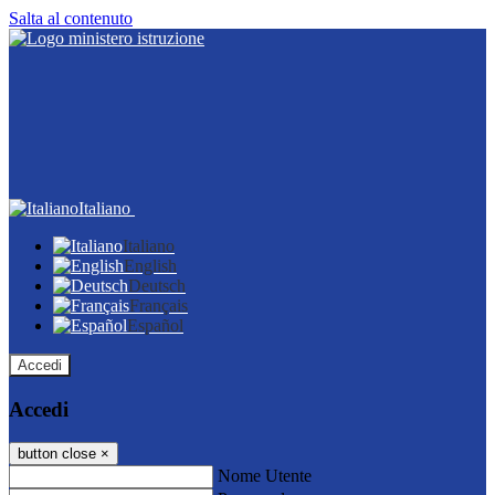
Salta al contenuto
Italiano
Italiano
English
Deutsch
Français
Español
Accedi
Accedi
button close
×
Nome Utente