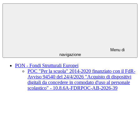
Menu di
navigazione
PON - Fondi Strutturali Europei
POC "Per la scuola" 2014-2020 finanziato con il FdR-
Avviso 94540 del 24/4/2026 "Acquisto di dispositivi
digitali da concedere in comodato d'uso al personale
scolastico" - 10.8.6A-FDRPOC-AB-2026-39