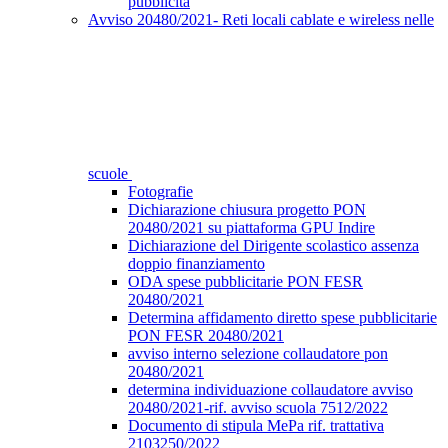
pubblicità
Avviso 20480/2021- Reti locali cablate e wireless nelle
scuole
Fotografie
Dichiarazione chiusura progetto PON
20480/2021 su piattaforma GPU Indire
Dichiarazione del Dirigente scolastico assenza
doppio finanziamento
ODA spese pubblicitarie PON FESR
20480/2021
Determina affidamento diretto spese pubblicitarie
PON FESR 20480/2021
avviso interno selezione collaudatore pon
20480/2021
determina individuazione collaudatore avviso
20480/2021-rif. avviso scuola 7512/2022
Documento di stipula MePa rif. trattativa
2103250/2022