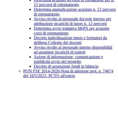
12 percorsi di orientamento
Determina aggiudicazione acquisto n. 12 percorsi
di orientamento
Avviso rivolto al personale docente interno per
attribuzione incarichi di tutors n. 12 percorsi
Determina avvio trattativa MePA per acquisto
corsi di orientamento
Decreto individuazione tutors e formatori da
delibera Collegio dei docenti
Avviso rivolto al personale interno disponibilità
ad assumere incarichi di esperti
Azione di informazione, comunicazione e
pubblicità avvio del progetto
Decreto di assunzione fondi in bilancio
PON FSE 2014-2020-Nota di adesione prot. n. 74674
del 18/5/2023- PCTO all'estero