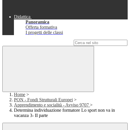
Didattica
Panoramica
Offerta formativa
I progetti delle classi
Campo di ricerca per le pagine del sito
Home
>
PON - Fondi Strutturali Europei
>
Apprendimento e socialità - Avviso 9707
>
Determina individuazione formatore Lo sport non va in
vacanza 3- II parte