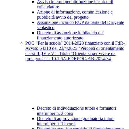
Avviso interno per attribuzione incarico di
collaudatore
Azione di informazione, comunicazione e
pubblicità avvio del progetto
Assunzione incarico RUP da parte del Dirigente
scolastico
Decreto di assunzione in bilancio del
finanziamento autorizzato
POC "Per la scuola" 2014-2020 finanziato con il FdR-
Avviso 64310 del 23/4/2025 "Percorsi di orientamento
classi III,IV e V"- Titolo "Orientarsi per vivere da
protagonisti"- 10.1.6A-FDRPOC-AB-2024-34
Decreto di individuazione tutors e formatori
interni per n. 2 corsi
Decreto di approvazione graduatoria tutors
interni per n. 12 corsi
Determina acquisto servizio di formazione per n.