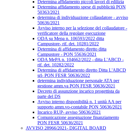
Determina affidamento piccoli lavori di edilizia
Determina affidamento spese di pubblicità PON
50363/2021
determina di individuazione collaudatore - avviso
50636/2021
Avviso interno per la selezione del collaudatore -
verificatore della regolare esecuzione
ODA su Mepa n. 106593/2022 ditta
Campustore- rif. det. 10281/2022
Determina di affidamento diretto ditta
Campustore - PON 55636/2021
ODA MePA n. 104662/2022 - ditta L'ABCD -
rif. det. 10282/2022
Determina di affidamento diretto Ditta L'ABCD
srl- PON FESR 50636/2022
determina individuazione personale ATA per
gestione amm.va PON FESR 50636/2021
Decreto di assunzione incarico progettista da
parte del DS
Avviso interno disponibilità n. 1 unità AA per
supporto amm.vo-contabile PON 50636/2021
Incarico RUP- avviso 50636/2021
Comunicazione assegnazione finanziamento
PON FESR 50636/2021
AVVISO 28966/2021- DIGITAL BOARD