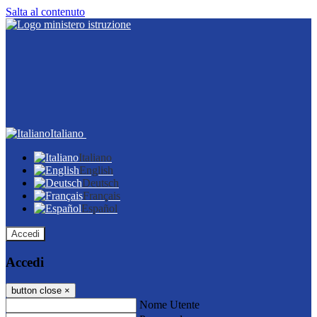
Salta al contenuto
Italiano
Italiano
English
Deutsch
Français
Español
Accedi
Accedi
button close
×
Nome Utente