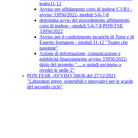
teatro11-12
Avviso per affidamento corsi di inglese C1/B1 -
avviso 33956/2022- moduli 5-6-7-8
determina avvio del procedimento affidamento
corsi di inglese - moduli 5-6-7-8 PON FSE
33956/2022
Avviso per il conferimento incarichi di Tutor e di
Esperto formatore - moduli 11-12 "Teatro che
passione"
Azione di informazione, comunicazione e
pubblicità finanziamento avviso 33956/2022-
titolo del progetto ".....e quindi uscimmo a
riveder le stelle 2"
PON FESR -AVVISO 50636 del 27/12/2021
"Laboratori green, sostenibili e innovativi per le scuole
del secondo ciclo"