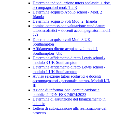
Determina individuazione tutors scolastici + doc.
accompagnatori mod. 1-2-3
Determina acquisto Apollo school - Mod. 2
Irlanda
Determina acquisto voli Mod. 2- Irlanda
nomina commissione valutazione candidature
tutors scolastici + docenti accompagnatori mod.1-
2-3
Determina acquisto voli Mod. 3 UK-
Southampton
Affidamento diretto acquisto voli mod. 1
Southampton -UK
Determina affidamento diretto Lewis school -
modulo 3 UK Southampton
Determina affidamento diretto Lewis school -
modulo 1 UK Southampton
Avviso selezione tutors scolastici e docenti
accompagnatori - personale interno- Moduli I-II-
III
Azione di informazione, comunicazione e
pubblicità PON FSE 74674/2023
Determina di assunzione del finanziamento in
bilancio
Lettera di autorizzazione alla realizzazione del
progetto