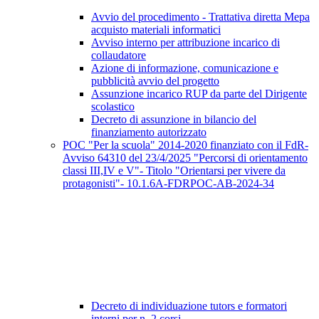
Avvio del procedimento - Trattativa diretta Mepa
acquisto materiali informatici
Avviso interno per attribuzione incarico di
collaudatore
Azione di informazione, comunicazione e
pubblicità avvio del progetto
Assunzione incarico RUP da parte del Dirigente
scolastico
Decreto di assunzione in bilancio del
finanziamento autorizzato
POC "Per la scuola" 2014-2020 finanziato con il FdR-
Avviso 64310 del 23/4/2025 "Percorsi di orientamento
classi III,IV e V"- Titolo "Orientarsi per vivere da
protagonisti"- 10.1.6A-FDRPOC-AB-2024-34
Decreto di individuazione tutors e formatori
interni per n. 2 corsi