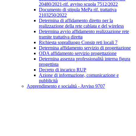
20480/2021-rif. avviso scuola 7512/2022
Documento di stipula MePa rif. trattativa
2103250/2022
Determina di affidamento diretto per la
realizzazione della rete cablata e del wireless
Determina avvio affidamento realizzazione rete
tramite trattativa diretta
Richiesta sopralluogo Consip reti locali 7
Determina affidamento servizio di progettazione
ODA affidamento servizio progettazione
Determina assenza professionalità interna figura
progettista
Decreto di incarico RUP
Azione di informazione, comunicazione e
pubblicità
Apprendimento e socialità - Avviso 9707