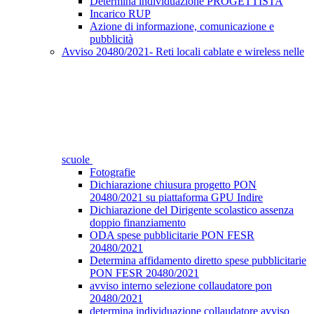
Determina individuazione PROGETTISTA
Incarico RUP
Azione di informazione, comunicazione e
pubblicità
Avviso 20480/2021- Reti locali cablate e wireless nelle
scuole
Fotografie
Dichiarazione chiusura progetto PON
20480/2021 su piattaforma GPU Indire
Dichiarazione del Dirigente scolastico assenza
doppio finanziamento
ODA spese pubblicitarie PON FESR
20480/2021
Determina affidamento diretto spese pubblicitarie
PON FESR 20480/2021
avviso interno selezione collaudatore pon
20480/2021
determina individuazione collaudatore avviso