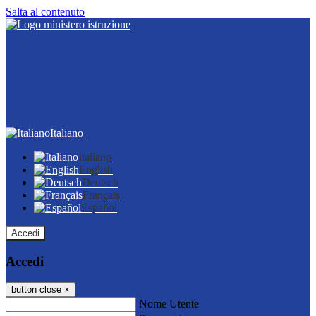
Salta al contenuto
Italiano
Italiano
English
Deutsch
Français
Español
Accedi
Accedi
button close
×
Nome Utente