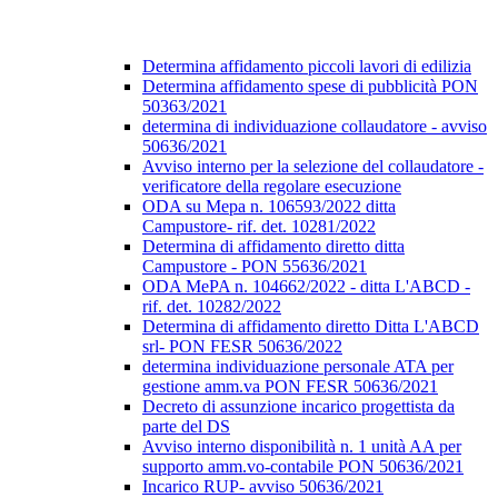
Determina affidamento piccoli lavori di edilizia
Determina affidamento spese di pubblicità PON
50363/2021
determina di individuazione collaudatore - avviso
50636/2021
Avviso interno per la selezione del collaudatore -
verificatore della regolare esecuzione
ODA su Mepa n. 106593/2022 ditta
Campustore- rif. det. 10281/2022
Determina di affidamento diretto ditta
Campustore - PON 55636/2021
ODA MePA n. 104662/2022 - ditta L'ABCD -
rif. det. 10282/2022
Determina di affidamento diretto Ditta L'ABCD
srl- PON FESR 50636/2022
determina individuazione personale ATA per
gestione amm.va PON FESR 50636/2021
Decreto di assunzione incarico progettista da
parte del DS
Avviso interno disponibilità n. 1 unità AA per
supporto amm.vo-contabile PON 50636/2021
Incarico RUP- avviso 50636/2021