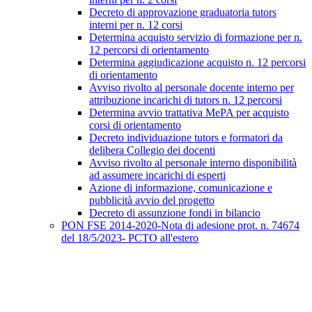
Decreto di approvazione graduatoria tutors
interni per n. 12 corsi
Determina acquisto servizio di formazione per n.
12 percorsi di orientamento
Determina aggiudicazione acquisto n. 12 percorsi
di orientamento
Avviso rivolto al personale docente interno per
attribuzione incarichi di tutors n. 12 percorsi
Determina avvio trattativa MePA per acquisto
corsi di orientamento
Decreto individuazione tutors e formatori da
delibera Collegio dei docenti
Avviso rivolto al personale interno disponibilità
ad assumere incarichi di esperti
Azione di informazione, comunicazione e
pubblicità avvio del progetto
Decreto di assunzione fondi in bilancio
PON FSE 2014-2020-Nota di adesione prot. n. 74674
del 18/5/2023- PCTO all'estero