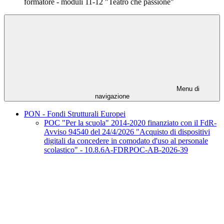
formatore - moduli 11-12 "Teatro che passione"
Menu di
navigazione
PON - Fondi Strutturali Europei
POC "Per la scuola" 2014-2020 finanziato con il FdR-
Avviso 94540 del 24/4/2026 "Acquisto di dispositivi
digitali da concedere in comodato d'uso al personale
scolastico" - 10.8.6A-FDRPOC-AB-2026-39