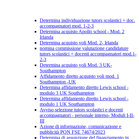
Determina individuazione tutors scolastici + doc.
accompagnatori mod. 1-2-3
Determina acquisto Apollo school - Mod. 2
Irlanda
Determina acquisto voli Mod. 2- Irlanda
nomina commissione valutazione candidature
tutors scolastici + docenti accompagnatori mod.1-
2-3
Determina acquisto voli Mod. 3 UK-
Southampton
Affidamento diretto acquisto voli mod. 1
Southampton -UK
Determina affidamento diretto Lewis school -
modulo 3 UK Southampton
Determina affidamento diretto Lewis school -
modulo 1 UK Southampton
Avviso selezione tutors scolastici e docenti
accompagnatori - personale interno- Moduli I-II-
III
Azione di informazione, comunicazione e
pubblicità PON FSE 74674/2023
Determina di assunzione del finanziamento in