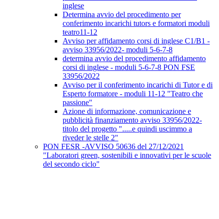
inglese
Determina avvio del procedimento per
conferimento incarichi tutors e formatori moduli
teatro11-12
Avviso per affidamento corsi di inglese C1/B1 -
avviso 33956/2022- moduli 5-6-7-8
determina avvio del procedimento affidamento
corsi di inglese - moduli 5-6-7-8 PON FSE
33956/2022
Avviso per il conferimento incarichi di Tutor e di
Esperto formatore - moduli 11-12 "Teatro che
passione"
Azione di informazione, comunicazione e
pubblicità finanziamento avviso 33956/2022-
titolo del progetto ".....e quindi uscimmo a
riveder le stelle 2"
PON FESR -AVVISO 50636 del 27/12/2021
"Laboratori green, sostenibili e innovativi per le scuole
del secondo ciclo"