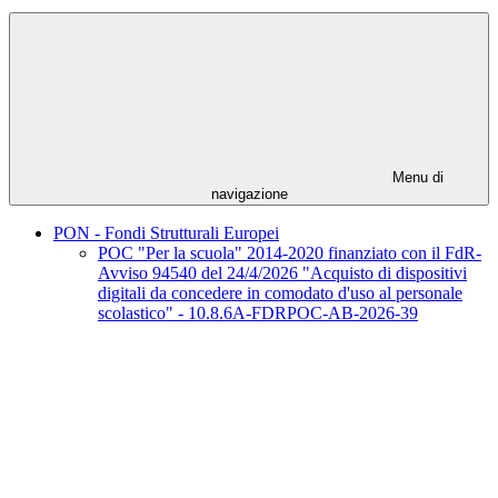
Menu di
navigazione
PON - Fondi Strutturali Europei
POC "Per la scuola" 2014-2020 finanziato con il FdR-
Avviso 94540 del 24/4/2026 "Acquisto di dispositivi
digitali da concedere in comodato d'uso al personale
scolastico" - 10.8.6A-FDRPOC-AB-2026-39