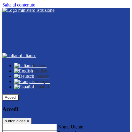
Salta al contenuto
Italiano
Italiano
English
Deutsch
Français
Español
Accedi
Accedi
button close
×
Nome Utente