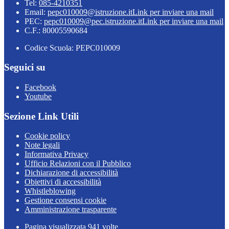
Tel:
085-4210351
Email:
pepc010009@istruzione.it
Link per inviare una mail
PEC:
pepc010009@pec.istruzione.it
Link per inviare una mail
C.F.: 80005590684
Codice Scuola: PEPC010009
Seguici su
Facebook
Youtube
Sezione Link Utili
Cookie policy
Note legali
Informativa Privacy
Ufficio Relazioni con il Pubblico
Dichiarazione di accessibilità
Obiettivi di accessibilità
Whistleblowing
Gestione consensi cookie
Amministrazione trasparente
Pagina visualizzata
941
volte