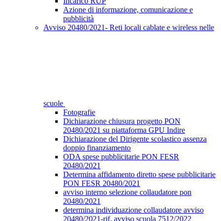
Incarico RUP
Azione di informazione, comunicazione e
pubblicità
Avviso 20480/2021- Reti locali cablate e wireless nelle
scuole
Fotografie
Dichiarazione chiusura progetto PON
20480/2021 su piattaforma GPU Indire
Dichiarazione del Dirigente scolastico assenza
doppio finanziamento
ODA spese pubblicitarie PON FESR
20480/2021
Determina affidamento diretto spese pubblicitarie
PON FESR 20480/2021
avviso interno selezione collaudatore pon
20480/2021
determina individuazione collaudatore avviso
20480/2021-rif. avviso scuola 7512/2022