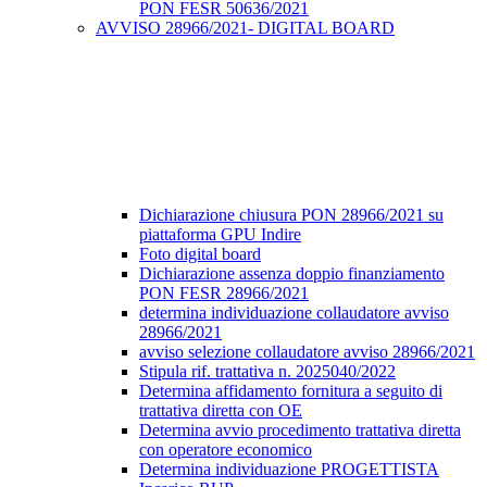
PON FESR 50636/2021
AVVISO 28966/2021- DIGITAL BOARD
Dichiarazione chiusura PON 28966/2021 su
piattaforma GPU Indire
Foto digital board
Dichiarazione assenza doppio finanziamento
PON FESR 28966/2021
determina individuazione collaudatore avviso
28966/2021
avviso selezione collaudatore avviso 28966/2021
Stipula rif. trattativa n. 2025040/2022
Determina affidamento fornitura a seguito di
trattativa diretta con OE
Determina avvio procedimento trattativa diretta
con operatore economico
Determina individuazione PROGETTISTA