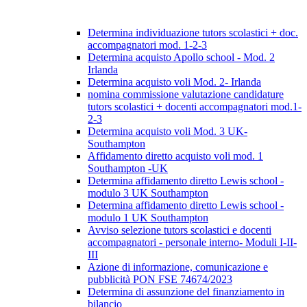
Determina individuazione tutors scolastici + doc.
accompagnatori mod. 1-2-3
Determina acquisto Apollo school - Mod. 2
Irlanda
Determina acquisto voli Mod. 2- Irlanda
nomina commissione valutazione candidature
tutors scolastici + docenti accompagnatori mod.1-
2-3
Determina acquisto voli Mod. 3 UK-
Southampton
Affidamento diretto acquisto voli mod. 1
Southampton -UK
Determina affidamento diretto Lewis school -
modulo 3 UK Southampton
Determina affidamento diretto Lewis school -
modulo 1 UK Southampton
Avviso selezione tutors scolastici e docenti
accompagnatori - personale interno- Moduli I-II-
III
Azione di informazione, comunicazione e
pubblicità PON FSE 74674/2023
Determina di assunzione del finanziamento in
bilancio