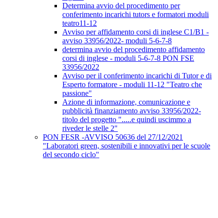
Determina avvio del procedimento per
conferimento incarichi tutors e formatori moduli
teatro11-12
Avviso per affidamento corsi di inglese C1/B1 -
avviso 33956/2022- moduli 5-6-7-8
determina avvio del procedimento affidamento
corsi di inglese - moduli 5-6-7-8 PON FSE
33956/2022
Avviso per il conferimento incarichi di Tutor e di
Esperto formatore - moduli 11-12 "Teatro che
passione"
Azione di informazione, comunicazione e
pubblicità finanziamento avviso 33956/2022-
titolo del progetto ".....e quindi uscimmo a
riveder le stelle 2"
PON FESR -AVVISO 50636 del 27/12/2021
"Laboratori green, sostenibili e innovativi per le scuole
del secondo ciclo"