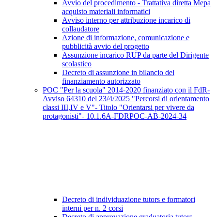
Avvio del procedimento - Trattativa diretta Mepa
acquisto materiali informatici
Avviso interno per attribuzione incarico di
collaudatore
Azione di informazione, comunicazione e
pubblicità avvio del progetto
Assunzione incarico RUP da parte del Dirigente
scolastico
Decreto di assunzione in bilancio del
finanziamento autorizzato
POC "Per la scuola" 2014-2020 finanziato con il FdR-
Avviso 64310 del 23/4/2025 "Percorsi di orientamento
classi III,IV e V"- Titolo "Orientarsi per vivere da
protagonisti"- 10.1.6A-FDRPOC-AB-2024-34
Decreto di individuazione tutors e formatori
interni per n. 2 corsi
Decreto di approvazione graduatoria tutors