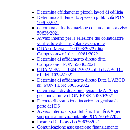
Determina affidamento piccoli lavori di edilizia
Determina affidamento spese di pubblicità PON
50363/2021
determina di individuazione collaudatore - avviso
50636/2021
Avviso interno per la selezione del collaudatore -
verificatore della regolare esecuzione
ODA su Mepa n. 106593/2022 ditta
Campustore- rif. det. 10281/2022
Determina di affidamento diretto ditta
Campustore - PON 55636/2021
ODA MePA n. 104662/2022 - ditta L'ABCD -
rif. det. 10282/2022
Determina di affidamento diretto Ditta L'ABCD
srl- PON FESR 50636/2022
determina individuazione personale ATA per
gestione amm.va PON FESR 50636/2021
Decreto di assunzione incarico progettista da
parte del DS
Avviso interno disponibilità n. 1 unità AA per
supporto amm.vo-contabile PON 50636/2021
Incarico RUP- avviso 50636/2021
Comunicazione assegnazione finanziamento