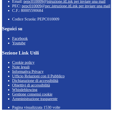
Email:
pepc010009@istruzione.it
Link per inviare una mail
PEC:
pepc010009@pec.istruzione.it
Link per inviare una mail
C.F.: 80005590684
Codice Scuola: PEPC010009
Seguici su
Facebook
Youtube
Sezione Link Utili
Cookie policy
Note legali
Informativa Privacy
Ufficio Relazioni con il Pubblico
Dichiarazione di accessibilità
Obiettivi di accessibilità
Whistleblowing
Gestione consensi cookie
Amministrazione trasparente
Pagina visualizzata
1530
volte