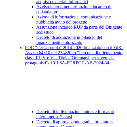
acquisto materiali informatici
Avviso interno per attribuzione incarico di
collaudatore
Azione di informazione, comunicazione e
pubblicità avvio del progetto
Assunzione incarico RUP da parte del Dirigente
scolastico
Decreto di assunzione in bilancio del
finanziamento autorizzato
POC "Per la scuola" 2014-2020 finanziato con il FdR-
Avviso 64310 del 23/4/2025 "Percorsi di orientamento
classi III,IV e V"- Titolo "Orientarsi per vivere da
protagonisti"- 10.1.6A-FDRPOC-AB-2024-34
Decreto di individuazione tutors e formatori
interni per n. 2 corsi
Decreto di approvazione graduatoria tutors
interni per n. 12 corsi