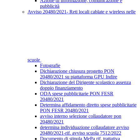
Azione di informazione, comunicazione e
pubblicità
Avviso 20480/2021- Reti locali cablate e wireless nelle
scuole
Fotografie
Dichiarazione chiusura progetto PON
20480/2021 su piattaforma GPU Indire
Dichiarazione del Dirigente scolastico assenza
doppio finanziamento
ODA spese pubblicitarie PON FESR
20480/2021
Determina affidamento diretto spese pubblicitarie
PON FESR 20480/2021
avviso interno selezione collaudatore pon
20480/2021
determina individuazione collaudatore avviso
20480/2021-rif. avviso scuola 7512/2022
Documento di stipula MePa rif. trattativa