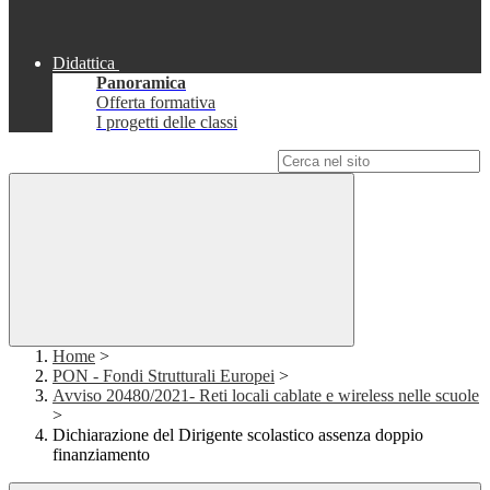
Didattica
Panoramica
Offerta formativa
I progetti delle classi
Campo di ricerca per le pagine del sito
Home
>
PON - Fondi Strutturali Europei
>
Avviso 20480/2021- Reti locali cablate e wireless nelle scuole
>
Dichiarazione del Dirigente scolastico assenza doppio
finanziamento