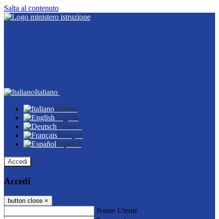
Salta al contenuto
Italiano
Italiano
English
Deutsch
Français
Español
Accedi
Accedi
button close
×
Nome Utente