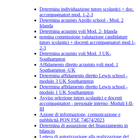
Determina individuazione tutors scolastici + doc.
accompagnatori mod. 1-2-3
Determina acquisto Apollo school - Mod. 2
Irlanda
Determina acquisto voli Mod. 2- Irlanda
nomina commissione valutazione candidature
tutors scolastici + docenti accompagnatori mod.1-
2-3
Determina acquisto voli Mod. 3 UK-
Southampton
Affidamento diretto acquisto voli mod. 1
Southampton -UK
Determina affidamento diretto Lewis school -
modulo 3 UK Southampton
Determina affidamento diretto Lewis school -
modulo 1 UK Southampton
Avviso selezione tutors scolastici e docenti
accompagnatori - personale interno- Moduli I-II-
III
Azione di informazione, comunicazione e
pubblicità PON FSE 74674/2023
Determina di assunzione del finanziamento in
bilancio
Lettera di autorizzazione alla realizzazione del