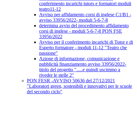
conferimento incarichi tutors e formatori moduli
teatro11-12
Avviso per affidamento corsi di inglese C1/B1 -
avviso 33956/2022- moduli 5-6-7-8
determina avvio del procedimento affidamento
corsi di inglese - moduli 5-6-7-8 PON FSE
33956/2022
Avviso per il conferimento incarichi di Tutor e di
Esperto formatore - moduli 11-12 "Teatro che
passione"
Azione di informazione, comunicazione e
pubblicità finanziamento avviso 33956/2022-
titolo del progetto ".....e quindi uscimmo a
riveder le stelle 2"
PON FESR -AVVISO 50636 del 27/12/2021
"Laboratori green, sostenibili e innovativi per le scuole
del secondo ciclo"