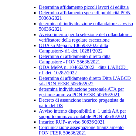
Determina affidamento piccoli lavori di edilizia
Determina affidamento spese di pubblicità PON
50363/2021
determina di individuazione collaudatore - avviso
50636/2021
Avviso interno per la selezione del collaudatore -
verificatore della regolare esecuzione
ODA su Mepa n. 106593/2022 ditta
Campustore- rif. det. 10281/2022
Determina di affidamento diretto ditta
Campustore - PON 55636/2021
ODA MePA n. 104662/2022 - ditta L'ABCD -
rif. det. 10282/2022
Determina di affidamento diretto Ditta L'ABCD
srl- PON FESR 50636/2022
determina individuazione personale ATA per
gestione amm.va PON FESR 50636/2021
Decreto di assunzione incarico progettista da
parte del DS
Avviso interno disponibilità n. 1 unità AA per
supporto amm.vo-contabile PON 50636/2021
Incarico RUP- avviso 50636/2021
Comunicazione assegnazione finanziamento
PON FESR 50636/2021