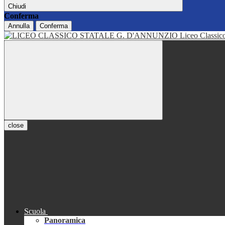
Chiudi
Conferma
Annulla
Conferma
Liceo Classi
close
Scuola
Panoramica