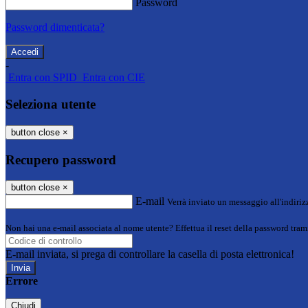
Password
Password dimenticata?
-
Entra con SPID
Entra con CIE
Seleziona utente
button close
×
Recupero password
button close
×
E-mail
Verrà inviato un messaggio all'indirizz
Non hai una e-mail associata al nome utente? Effettua il reset della password tram
E-mail inviata, si prega di controllare la casella di posta elettronica!
Errore
Chiudi