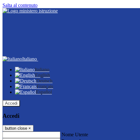
Salta al contenuto
Italiano
Italiano
English
Deutsch
Français
Español
Accedi
Accedi
button close
×
Nome Utente