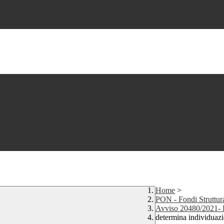
Home
>
PON - Fondi Struttur
Avviso 20480/2021- Re
determina individuaz