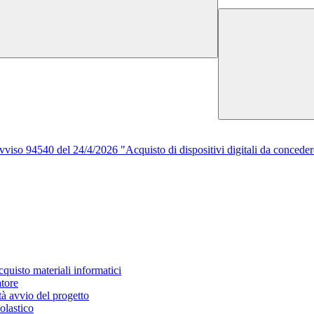
viso 94540 del 24/4/2026 "Acquisto di dispositivi digitali da conced
quisto materiali informatici
atore
à avvio del progetto
olastico