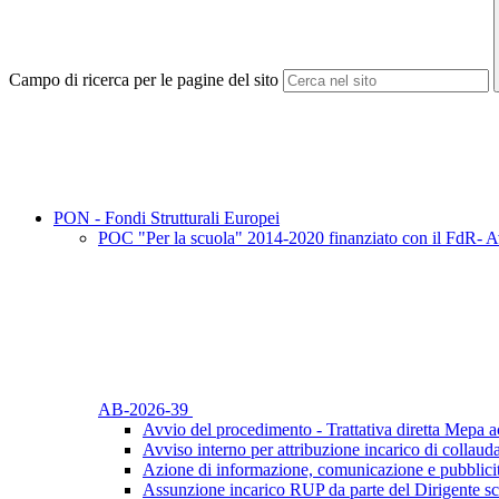
Campo di ricerca per le pagine del sito
PON - Fondi Strutturali Europei
POC "Per la scuola" 2014-2020 finanziato con il FdR- Av
AB-2026-39
Avvio del procedimento - Trattativa diretta Mepa ac
Avviso interno per attribuzione incarico di collaud
Azione di informazione, comunicazione e pubblicit
Assunzione incarico RUP da parte del Dirigente sc