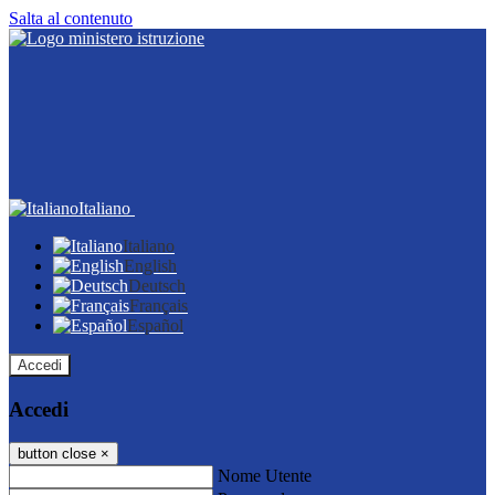
Salta al contenuto
Italiano
Italiano
English
Deutsch
Français
Español
Accedi
Accedi
button close
×
Nome Utente