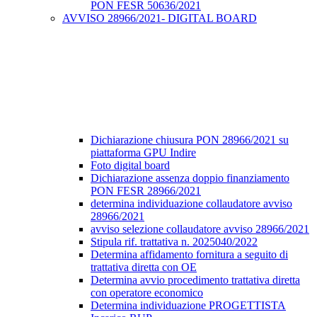
PON FESR 50636/2021
AVVISO 28966/2021- DIGITAL BOARD
Dichiarazione chiusura PON 28966/2021 su
piattaforma GPU Indire
Foto digital board
Dichiarazione assenza doppio finanziamento
PON FESR 28966/2021
determina individuazione collaudatore avviso
28966/2021
avviso selezione collaudatore avviso 28966/2021
Stipula rif. trattativa n. 2025040/2022
Determina affidamento fornitura a seguito di
trattativa diretta con OE
Determina avvio procedimento trattativa diretta
con operatore economico
Determina individuazione PROGETTISTA