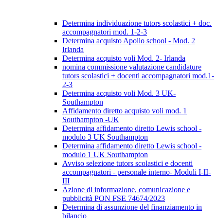
Determina individuazione tutors scolastici + doc.
accompagnatori mod. 1-2-3
Determina acquisto Apollo school - Mod. 2
Irlanda
Determina acquisto voli Mod. 2- Irlanda
nomina commissione valutazione candidature
tutors scolastici + docenti accompagnatori mod.1-
2-3
Determina acquisto voli Mod. 3 UK-
Southampton
Affidamento diretto acquisto voli mod. 1
Southampton -UK
Determina affidamento diretto Lewis school -
modulo 3 UK Southampton
Determina affidamento diretto Lewis school -
modulo 1 UK Southampton
Avviso selezione tutors scolastici e docenti
accompagnatori - personale interno- Moduli I-II-
III
Azione di informazione, comunicazione e
pubblicità PON FSE 74674/2023
Determina di assunzione del finanziamento in
bilancio