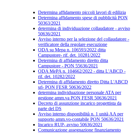
Determina affidamento piccoli lavori di edilizia
Determina affidamento spese di pubblicità PON
50363/2021
determina di individuazione collaudatore - avviso
50636/2021
Avviso interno per la selezione del collaudatore -
verificatore della regolare esecuzione
ODA su Mepa n. 106593/2022 ditta
Campustore- rif. det. 10281/2022
Determina di affidamento diretto ditta
Campustore - PON 55636/2021
ODA MePA n. 104662/2022 - ditta L'ABCD -
rif. det. 10282/2022
Determina di affidamento diretto Ditta L'ABCD
srl- PON FESR 50636/2022
determina individuazione personale ATA per
gestione amm.va PON FESR 50636/2021
Decreto di assunzione incarico progettista da
parte del DS
Avviso interno disponibilità n. 1 unità AA per
supporto amm.vo-contabile PON 50636/2021
Incarico RUP- avviso 50636/2021
Comunicazione assegnazione finanziamento