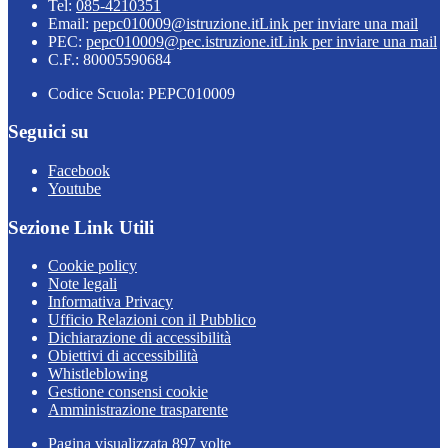
Tel:
085-4210351
Email:
pepc010009@istruzione.it
Link per inviare una mail
PEC:
pepc010009@pec.istruzione.it
Link per inviare una mail
C.F.: 80005590684
Codice Scuola: PEPC010009
Seguici su
Facebook
Youtube
Sezione Link Utili
Cookie policy
Note legali
Informativa Privacy
Ufficio Relazioni con il Pubblico
Dichiarazione di accessibilità
Obiettivi di accessibilità
Whistleblowing
Gestione consensi cookie
Amministrazione trasparente
Pagina visualizzata
897
volte