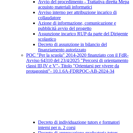
Avvio del procedimento - Trattativa diretta Mepa
acquisto materiali informatici
Avviso interno per attribuzione incarico di
collaudatore
Azione di informazione, comunicazione e
pubblicità avvio del progetto
Assunzione incarico RUP da parte del Dirigente
scolastico
Decreto di assunzione in bilancio del
finanziamento autorizzato
POC "Per la scuola" 2014-2020 finanziato con il FdR-
Avviso 64310 del 23/4/2025 "Percorsi di orientamento
classi III,IV e V"- Titolo "Orientarsi per vivere da
protagonisti"- 10.1.6A-FDRPOC-AB-2024-34
Decreto di individuazione tutors e formatori
interni per n. 2 corsi
Decreto di approvazione graduatoria tutors