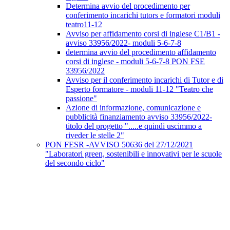
Determina avvio del procedimento per
conferimento incarichi tutors e formatori moduli
teatro11-12
Avviso per affidamento corsi di inglese C1/B1 -
avviso 33956/2022- moduli 5-6-7-8
determina avvio del procedimento affidamento
corsi di inglese - moduli 5-6-7-8 PON FSE
33956/2022
Avviso per il conferimento incarichi di Tutor e di
Esperto formatore - moduli 11-12 "Teatro che
passione"
Azione di informazione, comunicazione e
pubblicità finanziamento avviso 33956/2022-
titolo del progetto ".....e quindi uscimmo a
riveder le stelle 2"
PON FESR -AVVISO 50636 del 27/12/2021
"Laboratori green, sostenibili e innovativi per le scuole
del secondo ciclo"