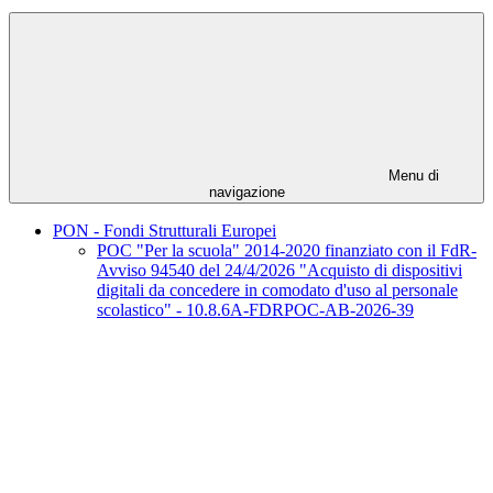
Menu di
navigazione
PON - Fondi Strutturali Europei
POC "Per la scuola" 2014-2020 finanziato con il FdR-
Avviso 94540 del 24/4/2026 "Acquisto di dispositivi
digitali da concedere in comodato d'uso al personale
scolastico" - 10.8.6A-FDRPOC-AB-2026-39