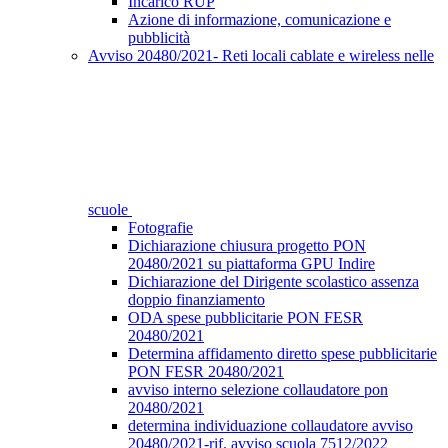
Incarico RUP
Azione di informazione, comunicazione e
pubblicità
Avviso 20480/2021- Reti locali cablate e wireless nelle
scuole
Fotografie
Dichiarazione chiusura progetto PON
20480/2021 su piattaforma GPU Indire
Dichiarazione del Dirigente scolastico assenza
doppio finanziamento
ODA spese pubblicitarie PON FESR
20480/2021
Determina affidamento diretto spese pubblicitarie
PON FESR 20480/2021
avviso interno selezione collaudatore pon
20480/2021
determina individuazione collaudatore avviso
20480/2021-rif. avviso scuola 7512/2022