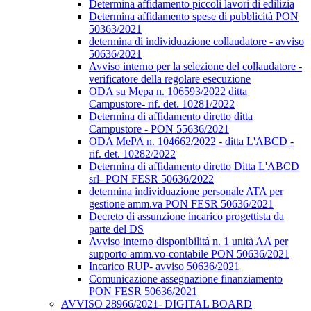
Determina affidamento piccoli lavori di edilizia
Determina affidamento spese di pubblicità PON
50363/2021
determina di individuazione collaudatore - avviso
50636/2021
Avviso interno per la selezione del collaudatore -
verificatore della regolare esecuzione
ODA su Mepa n. 106593/2022 ditta
Campustore- rif. det. 10281/2022
Determina di affidamento diretto ditta
Campustore - PON 55636/2021
ODA MePA n. 104662/2022 - ditta L'ABCD -
rif. det. 10282/2022
Determina di affidamento diretto Ditta L'ABCD
srl- PON FESR 50636/2022
determina individuazione personale ATA per
gestione amm.va PON FESR 50636/2021
Decreto di assunzione incarico progettista da
parte del DS
Avviso interno disponibilità n. 1 unità AA per
supporto amm.vo-contabile PON 50636/2021
Incarico RUP- avviso 50636/2021
Comunicazione assegnazione finanziamento
PON FESR 50636/2021
AVVISO 28966/2021- DIGITAL BOARD