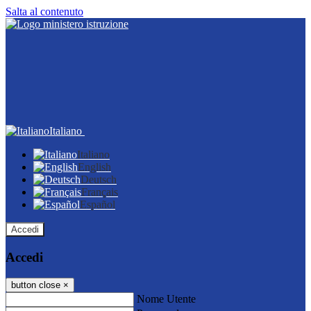
Salta al contenuto
Italiano
Italiano
English
Deutsch
Français
Español
Accedi
Accedi
button close
×
Nome Utente