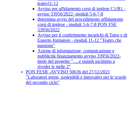
teatro11-12
Avviso per affidamento corsi di inglese C1/B1 -
avviso 33956/2022- moduli 5-6-7-8
determina avvio del procedimento affidamento
corsi di inglese - moduli 5-6-7-8 PON FSE
33956/2022
Avviso per il conferimento incarichi di Tutor e di
Esperto formatore - moduli 11-12 "Teatro che
passione"
Azione di informazione, comunicazione e
pubblicità finanziamento avviso 33956/2022-
titolo del progetto ".....e quindi uscimmo a
riveder le stelle 2"
PON FESR -AVVISO 50636 del 27/12/2021
"Laboratori green, sostenibili e innovativi per le scuole
del secondo ciclo"