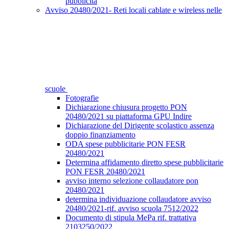
pubblicità
Avviso 20480/2021- Reti locali cablate e wireless nelle
scuole
Fotografie
Dichiarazione chiusura progetto PON
20480/2021 su piattaforma GPU Indire
Dichiarazione del Dirigente scolastico assenza
doppio finanziamento
ODA spese pubblicitarie PON FESR
20480/2021
Determina affidamento diretto spese pubblicitarie
PON FESR 20480/2021
avviso interno selezione collaudatore pon
20480/2021
determina individuazione collaudatore avviso
20480/2021-rif. avviso scuola 7512/2022
Documento di stipula MePa rif. trattativa
2103250/2022