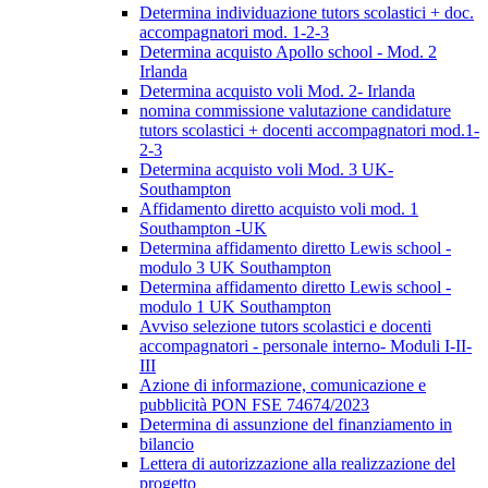
Determina individuazione tutors scolastici + doc.
accompagnatori mod. 1-2-3
Determina acquisto Apollo school - Mod. 2
Irlanda
Determina acquisto voli Mod. 2- Irlanda
nomina commissione valutazione candidature
tutors scolastici + docenti accompagnatori mod.1-
2-3
Determina acquisto voli Mod. 3 UK-
Southampton
Affidamento diretto acquisto voli mod. 1
Southampton -UK
Determina affidamento diretto Lewis school -
modulo 3 UK Southampton
Determina affidamento diretto Lewis school -
modulo 1 UK Southampton
Avviso selezione tutors scolastici e docenti
accompagnatori - personale interno- Moduli I-II-
III
Azione di informazione, comunicazione e
pubblicità PON FSE 74674/2023
Determina di assunzione del finanziamento in
bilancio
Lettera di autorizzazione alla realizzazione del
progetto