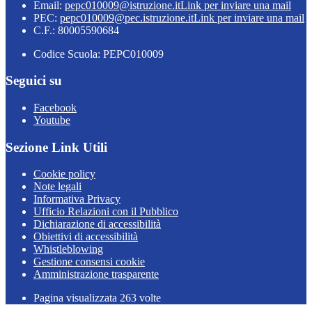
Email:
pepc010009@istruzione.it
Link per inviare una mail
PEC:
pepc010009@pec.istruzione.it
Link per inviare una mail
C.F.: 80005590684
Codice Scuola: PEPC010009
Seguici su
Facebook
Youtube
Sezione Link Utili
Cookie policy
Note legali
Informativa Privacy
Ufficio Relazioni con il Pubblico
Dichiarazione di accessibilità
Obiettivi di accessibilità
Whistleblowing
Gestione consensi cookie
Amministrazione trasparente
Pagina visualizzata
263
volte