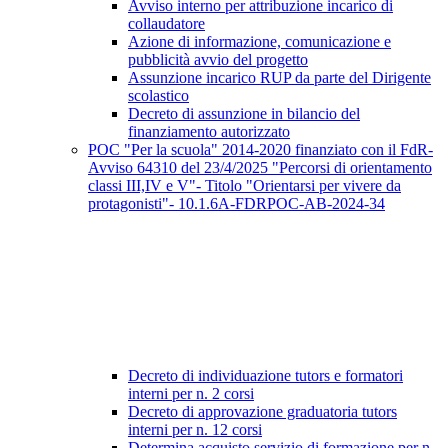
Avviso interno per attribuzione incarico di
collaudatore
Azione di informazione, comunicazione e
pubblicità avvio del progetto
Assunzione incarico RUP da parte del Dirigente
scolastico
Decreto di assunzione in bilancio del
finanziamento autorizzato
POC "Per la scuola" 2014-2020 finanziato con il FdR-
Avviso 64310 del 23/4/2025 "Percorsi di orientamento
classi III,IV e V"- Titolo "Orientarsi per vivere da
protagonisti"- 10.1.6A-FDRPOC-AB-2024-34
Decreto di individuazione tutors e formatori
interni per n. 2 corsi
Decreto di approvazione graduatoria tutors
interni per n. 12 corsi
Determina acquisto servizio di formazione per n.