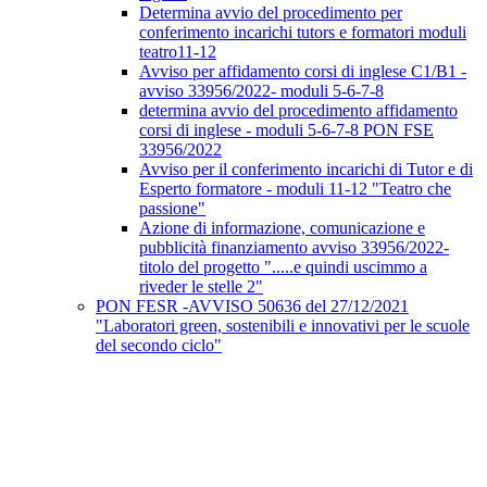
Determina avvio del procedimento per
conferimento incarichi tutors e formatori moduli
teatro11-12
Avviso per affidamento corsi di inglese C1/B1 -
avviso 33956/2022- moduli 5-6-7-8
determina avvio del procedimento affidamento
corsi di inglese - moduli 5-6-7-8 PON FSE
33956/2022
Avviso per il conferimento incarichi di Tutor e di
Esperto formatore - moduli 11-12 "Teatro che
passione"
Azione di informazione, comunicazione e
pubblicità finanziamento avviso 33956/2022-
titolo del progetto ".....e quindi uscimmo a
riveder le stelle 2"
PON FESR -AVVISO 50636 del 27/12/2021
"Laboratori green, sostenibili e innovativi per le scuole
del secondo ciclo"