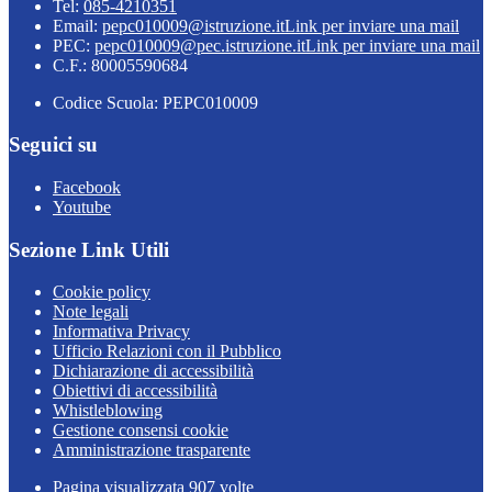
Tel:
085-4210351
Email:
pepc010009@istruzione.it
Link per inviare una mail
PEC:
pepc010009@pec.istruzione.it
Link per inviare una mail
C.F.: 80005590684
Codice Scuola: PEPC010009
Seguici su
Facebook
Youtube
Sezione Link Utili
Cookie policy
Note legali
Informativa Privacy
Ufficio Relazioni con il Pubblico
Dichiarazione di accessibilità
Obiettivi di accessibilità
Whistleblowing
Gestione consensi cookie
Amministrazione trasparente
Pagina visualizzata
907
volte