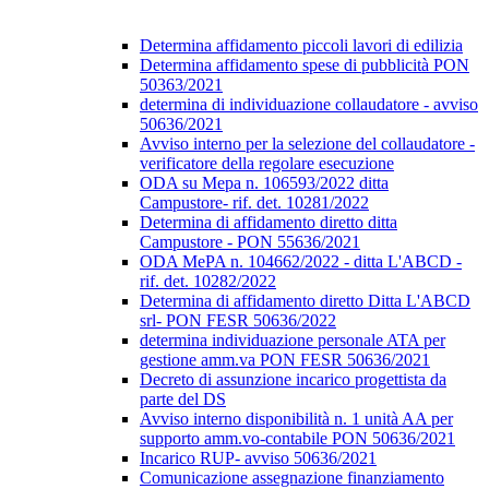
Determina affidamento piccoli lavori di edilizia
Determina affidamento spese di pubblicità PON
50363/2021
determina di individuazione collaudatore - avviso
50636/2021
Avviso interno per la selezione del collaudatore -
verificatore della regolare esecuzione
ODA su Mepa n. 106593/2022 ditta
Campustore- rif. det. 10281/2022
Determina di affidamento diretto ditta
Campustore - PON 55636/2021
ODA MePA n. 104662/2022 - ditta L'ABCD -
rif. det. 10282/2022
Determina di affidamento diretto Ditta L'ABCD
srl- PON FESR 50636/2022
determina individuazione personale ATA per
gestione amm.va PON FESR 50636/2021
Decreto di assunzione incarico progettista da
parte del DS
Avviso interno disponibilità n. 1 unità AA per
supporto amm.vo-contabile PON 50636/2021
Incarico RUP- avviso 50636/2021
Comunicazione assegnazione finanziamento