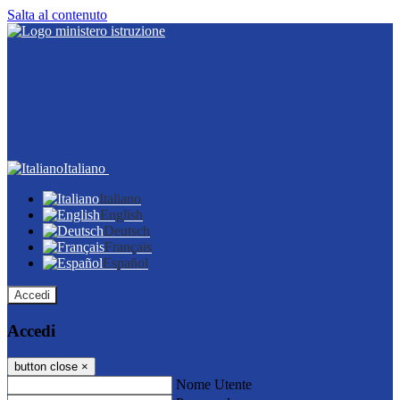
Salta al contenuto
Italiano
Italiano
English
Deutsch
Français
Español
Accedi
Accedi
button close
×
Nome Utente