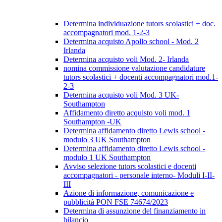
Determina individuazione tutors scolastici + doc.
accompagnatori mod. 1-2-3
Determina acquisto Apollo school - Mod. 2
Irlanda
Determina acquisto voli Mod. 2- Irlanda
nomina commissione valutazione candidature
tutors scolastici + docenti accompagnatori mod.1-
2-3
Determina acquisto voli Mod. 3 UK-
Southampton
Affidamento diretto acquisto voli mod. 1
Southampton -UK
Determina affidamento diretto Lewis school -
modulo 3 UK Southampton
Determina affidamento diretto Lewis school -
modulo 1 UK Southampton
Avviso selezione tutors scolastici e docenti
accompagnatori - personale interno- Moduli I-II-
III
Azione di informazione, comunicazione e
pubblicità PON FSE 74674/2023
Determina di assunzione del finanziamento in
bilancio