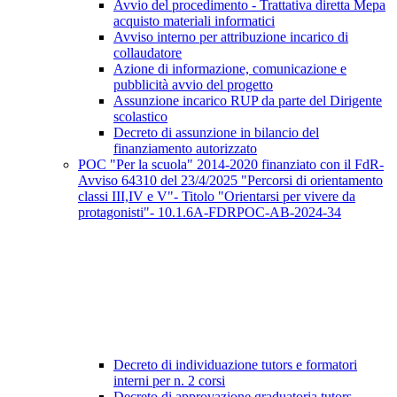
Avvio del procedimento - Trattativa diretta Mepa
acquisto materiali informatici
Avviso interno per attribuzione incarico di
collaudatore
Azione di informazione, comunicazione e
pubblicità avvio del progetto
Assunzione incarico RUP da parte del Dirigente
scolastico
Decreto di assunzione in bilancio del
finanziamento autorizzato
POC "Per la scuola" 2014-2020 finanziato con il FdR-
Avviso 64310 del 23/4/2025 "Percorsi di orientamento
classi III,IV e V"- Titolo "Orientarsi per vivere da
protagonisti"- 10.1.6A-FDRPOC-AB-2024-34
Decreto di individuazione tutors e formatori
interni per n. 2 corsi
Decreto di approvazione graduatoria tutors