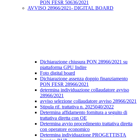
PON FESR 50636/2021
AVVISO 28966/2021- DIGITAL BOARD
Dichiarazione chiusura PON 28966/2021 su
piattaforma GPU Indire
Foto digital board
Dichiarazione assenza doppio finanziamento
PON FESR 28966/2021
determina individuazione collaudatore avviso
28966/2021
avviso selezione collaudatore avviso 28966/2021
Stipula rif. trattativa n. 2025040/2022
Determina affidamento fornitura a seguito di
trattativa diretta con OE
Determina avvio procedimento trattativa diretta
con operatore economico
Determina individuazione PROGETTISTA