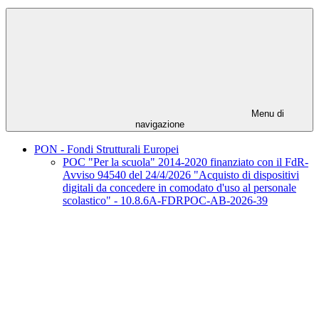
Menu di
navigazione
PON - Fondi Strutturali Europei
POC "Per la scuola" 2014-2020 finanziato con il FdR-
Avviso 94540 del 24/4/2026 "Acquisto di dispositivi
digitali da concedere in comodato d'uso al personale
scolastico" - 10.8.6A-FDRPOC-AB-2026-39