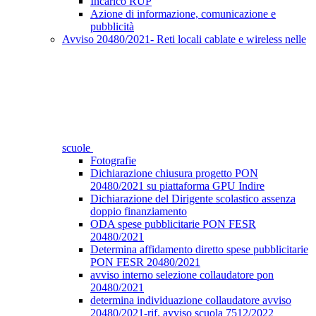
Incarico RUP
Azione di informazione, comunicazione e
pubblicità
Avviso 20480/2021- Reti locali cablate e wireless nelle
scuole
Fotografie
Dichiarazione chiusura progetto PON
20480/2021 su piattaforma GPU Indire
Dichiarazione del Dirigente scolastico assenza
doppio finanziamento
ODA spese pubblicitarie PON FESR
20480/2021
Determina affidamento diretto spese pubblicitarie
PON FESR 20480/2021
avviso interno selezione collaudatore pon
20480/2021
determina individuazione collaudatore avviso
20480/2021-rif. avviso scuola 7512/2022