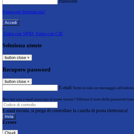
Password
Password dimenticata?
-
Entra con SPID
Entra con CIE
Seleziona utente
button close
×
Recupero password
button close
×
E-mail
Verrà inviato un messaggio all'indirizz
Non hai una e-mail associata al nome utente? Effettua il reset della password tram
E-mail inviata, si prega di controllare la casella di posta elettronica!
Errore
Chiudi