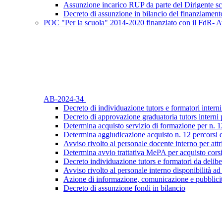
Assunzione incarico RUP da parte del Dirigente sc
Decreto di assunzione in bilancio del finanziament
POC "Per la scuola" 2014-2020 finanziato con il FdR- Av
AB-2024-34
Decreto di individuazione tutors e formatori interni
Decreto di approvazione graduatoria tutors interni 
Determina acquisto servizio di formazione per n. 1
Determina aggiudicazione acquisto n. 12 percorsi 
Avviso rivolto al personale docente interno per attr
Determina avvio trattativa MePA per acquisto cors
Decreto individuazione tutors e formatori da delibe
Avviso rivolto al personale interno disponibilità ad
Azione di informazione, comunicazione e pubblicit
Decreto di assunzione fondi in bilancio