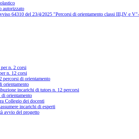
olastico
o autorizzato
viso 64310 del 23/4/2025 "Percorsi di orientamento classi III,IV e V"
 per n. 2 corsi
per n. 12 corsi
2 percorsi di orientamento
di orientamento
ibuzione incarichi di tutors n. 12 percorsi
i di orientamento
ra Collegio dei docenti
 assumere incarichi di esperti
à avvio del progetto