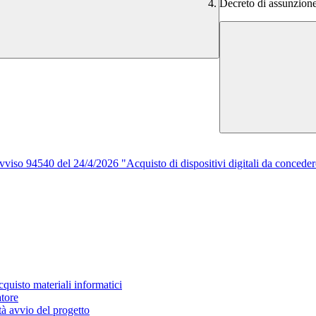
Decreto di assunzione
viso 94540 del 24/4/2026 "Acquisto di dispositivi digitali da conced
quisto materiali informatici
atore
à avvio del progetto