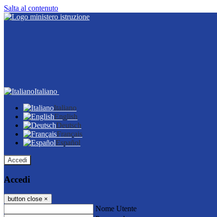
Salta al contenuto
Italiano
Italiano
English
Deutsch
Français
Español
Accedi
Accedi
button close
×
Nome Utente