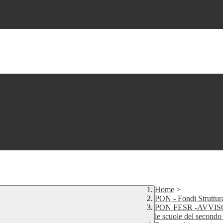
Home
>
PON - Fondi Struttur
PON FESR -AVVISO 506
le scuole del secondo