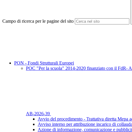
Campo di ricerca per le pagine del sito
PON - Fondi Strutturali Europei
POC "Per la scuola" 2014-2020 finanziato con il FdR- Av
AB-2026-39
Avvio del procedimento - Trattativa diretta Mepa ac
Avviso interno per attribuzione incarico di collaud
Azione di informazione, comunicazione e pubblicit