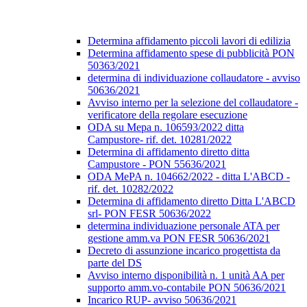
Determina affidamento piccoli lavori di edilizia
Determina affidamento spese di pubblicità PON
50363/2021
determina di individuazione collaudatore - avviso
50636/2021
Avviso interno per la selezione del collaudatore -
verificatore della regolare esecuzione
ODA su Mepa n. 106593/2022 ditta
Campustore- rif. det. 10281/2022
Determina di affidamento diretto ditta
Campustore - PON 55636/2021
ODA MePA n. 104662/2022 - ditta L'ABCD -
rif. det. 10282/2022
Determina di affidamento diretto Ditta L'ABCD
srl- PON FESR 50636/2022
determina individuazione personale ATA per
gestione amm.va PON FESR 50636/2021
Decreto di assunzione incarico progettista da
parte del DS
Avviso interno disponibilità n. 1 unità AA per
supporto amm.vo-contabile PON 50636/2021
Incarico RUP- avviso 50636/2021