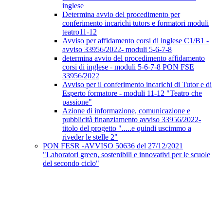
inglese
Determina avvio del procedimento per
conferimento incarichi tutors e formatori moduli
teatro11-12
Avviso per affidamento corsi di inglese C1/B1 -
avviso 33956/2022- moduli 5-6-7-8
determina avvio del procedimento affidamento
corsi di inglese - moduli 5-6-7-8 PON FSE
33956/2022
Avviso per il conferimento incarichi di Tutor e di
Esperto formatore - moduli 11-12 "Teatro che
passione"
Azione di informazione, comunicazione e
pubblicità finanziamento avviso 33956/2022-
titolo del progetto ".....e quindi uscimmo a
riveder le stelle 2"
PON FESR -AVVISO 50636 del 27/12/2021
"Laboratori green, sostenibili e innovativi per le scuole
del secondo ciclo"