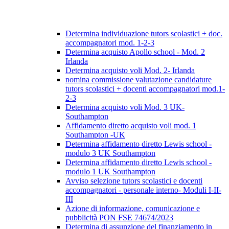
Determina individuazione tutors scolastici + doc.
accompagnatori mod. 1-2-3
Determina acquisto Apollo school - Mod. 2
Irlanda
Determina acquisto voli Mod. 2- Irlanda
nomina commissione valutazione candidature
tutors scolastici + docenti accompagnatori mod.1-
2-3
Determina acquisto voli Mod. 3 UK-
Southampton
Affidamento diretto acquisto voli mod. 1
Southampton -UK
Determina affidamento diretto Lewis school -
modulo 3 UK Southampton
Determina affidamento diretto Lewis school -
modulo 1 UK Southampton
Avviso selezione tutors scolastici e docenti
accompagnatori - personale interno- Moduli I-II-
III
Azione di informazione, comunicazione e
pubblicità PON FSE 74674/2023
Determina di assunzione del finanziamento in