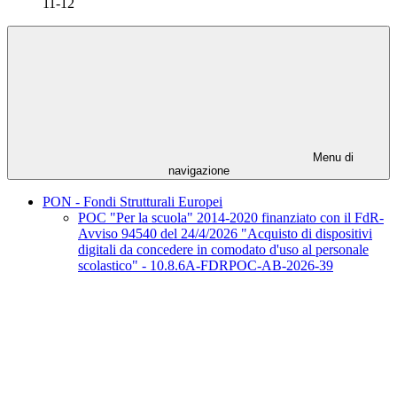
11-12
Menu di
navigazione
PON - Fondi Strutturali Europei
POC "Per la scuola" 2014-2020 finanziato con il FdR-
Avviso 94540 del 24/4/2026 "Acquisto di dispositivi
digitali da concedere in comodato d'uso al personale
scolastico" - 10.8.6A-FDRPOC-AB-2026-39