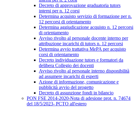
Decreto di approvazione graduatoria tutors
interni per n. 12 corsi
Determina acquisto servizio di formazione per n.
12 percorsi di orientamento
Determina aggiudicazione acquisto n. 12 percorsi
di orientamento
Avviso rivolto al personale docente interno per
attribuzione incarichi di tutors n. 12 percorsi
Determina avvio trattativa MePA per acquisto
corsi di orientamento
Decreto individuazione tutors e formatori da
delibera Collegio dei docenti
Avviso rivolto al personale interno disponibilità
ad assumere incarichi di esperti
Azione di informazione, comunicazione e
pubblicità avvio del progetto
Decreto di assunzione fondi in bilancio
PON FSE 2014-2020-Nota di adesione prot. n. 74674
del 18/5/2023- PCTO all'estero