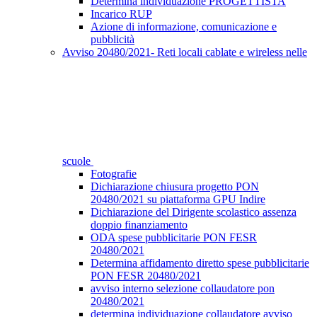
Determina individuazione PROGETTISTA
Incarico RUP
Azione di informazione, comunicazione e
pubblicità
Avviso 20480/2021- Reti locali cablate e wireless nelle
scuole
Fotografie
Dichiarazione chiusura progetto PON
20480/2021 su piattaforma GPU Indire
Dichiarazione del Dirigente scolastico assenza
doppio finanziamento
ODA spese pubblicitarie PON FESR
20480/2021
Determina affidamento diretto spese pubblicitarie
PON FESR 20480/2021
avviso interno selezione collaudatore pon
20480/2021
determina individuazione collaudatore avviso