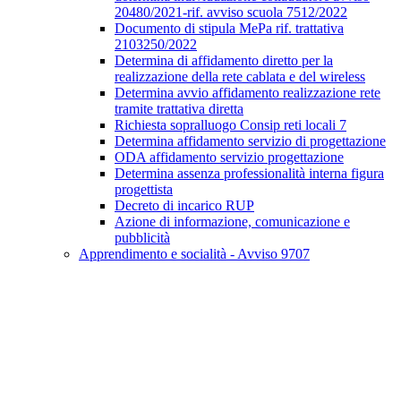
20480/2021-rif. avviso scuola 7512/2022
Documento di stipula MePa rif. trattativa
2103250/2022
Determina di affidamento diretto per la
realizzazione della rete cablata e del wireless
Determina avvio affidamento realizzazione rete
tramite trattativa diretta
Richiesta sopralluogo Consip reti locali 7
Determina affidamento servizio di progettazione
ODA affidamento servizio progettazione
Determina assenza professionalità interna figura
progettista
Decreto di incarico RUP
Azione di informazione, comunicazione e
pubblicità
Apprendimento e socialità - Avviso 9707