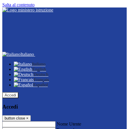
Salta al contenuto
Italiano
Italiano
English
Deutsch
Français
Español
Accedi
Accedi
button close
×
Nome Utente