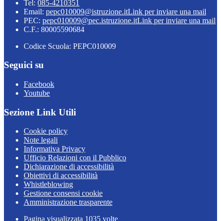
Tel:
085-4210351
Email:
pepc010009@istruzione.it
Link per inviare una mail
PEC:
pepc010009@pec.istruzione.it
Link per inviare una mail
C.F.: 80005590684
Codice Scuola: PEPC010009
Seguici su
Facebook
Youtube
Sezione Link Utili
Cookie policy
Note legali
Informativa Privacy
Ufficio Relazioni con il Pubblico
Dichiarazione di accessibilità
Obiettivi di accessibilità
Whistleblowing
Gestione consensi cookie
Amministrazione trasparente
Pagina visualizzata
1035
volte