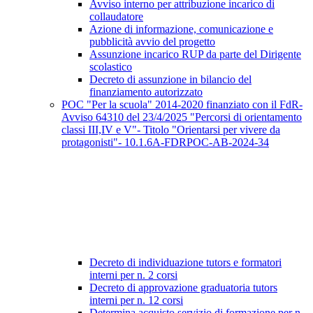
Avviso interno per attribuzione incarico di
collaudatore
Azione di informazione, comunicazione e
pubblicità avvio del progetto
Assunzione incarico RUP da parte del Dirigente
scolastico
Decreto di assunzione in bilancio del
finanziamento autorizzato
POC "Per la scuola" 2014-2020 finanziato con il FdR-
Avviso 64310 del 23/4/2025 "Percorsi di orientamento
classi III,IV e V"- Titolo "Orientarsi per vivere da
protagonisti"- 10.1.6A-FDRPOC-AB-2024-34
Decreto di individuazione tutors e formatori
interni per n. 2 corsi
Decreto di approvazione graduatoria tutors
interni per n. 12 corsi
Determina acquisto servizio di formazione per n.