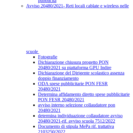
pubblicità
Avviso 20480/2021- Reti locali cablate e wireless nelle
scuole
Fotografie
Dichiarazione chiusura progetto PON
20480/2021 su piattaforma GPU Indire
Dichiarazione del Dirigente scolastico assenza
doppio finanziamento
ODA spese pubblicitarie PON FESR
20480/2021
Determina affidamento diretto spese pubblicitarie
PON FESR 20480/2021
avviso interno selezione collaudatore pon
20480/2021
determina individuazione collaudatore avviso
20480/2021-rif. avviso scuola 7512/2022
Documento di stipula MePa rif. trattativa
2103250/2022