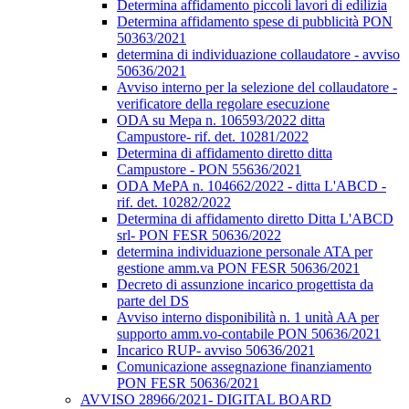
Determina affidamento piccoli lavori di edilizia
Determina affidamento spese di pubblicità PON
50363/2021
determina di individuazione collaudatore - avviso
50636/2021
Avviso interno per la selezione del collaudatore -
verificatore della regolare esecuzione
ODA su Mepa n. 106593/2022 ditta
Campustore- rif. det. 10281/2022
Determina di affidamento diretto ditta
Campustore - PON 55636/2021
ODA MePA n. 104662/2022 - ditta L'ABCD -
rif. det. 10282/2022
Determina di affidamento diretto Ditta L'ABCD
srl- PON FESR 50636/2022
determina individuazione personale ATA per
gestione amm.va PON FESR 50636/2021
Decreto di assunzione incarico progettista da
parte del DS
Avviso interno disponibilità n. 1 unità AA per
supporto amm.vo-contabile PON 50636/2021
Incarico RUP- avviso 50636/2021
Comunicazione assegnazione finanziamento
PON FESR 50636/2021
AVVISO 28966/2021- DIGITAL BOARD