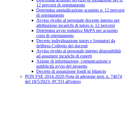
12 percorsi di orientamento
Determina aggiudicazione acquisto n. 12 percorsi
di orientamento
Avviso rivolto al personale docente interno per
attribuzione incarichi di tutors n. 12 percorsi
Determina avvio trattativa MePA per acquisto
corsi di orientamento
Decreto individuazione tutors e formatori da
delibera Collegio dei docenti
Avviso rivolto al personale interno disponibilità
ad assumere incarichi di esperti
Azione di informazione, comunicazione e
pubblicità avvio del progetto
Decreto di assunzione fondi in bilancio
PON FSE 2014-2020-Nota di adesione prot. n. 74674
del 18/5/2023- PCTO all'estero