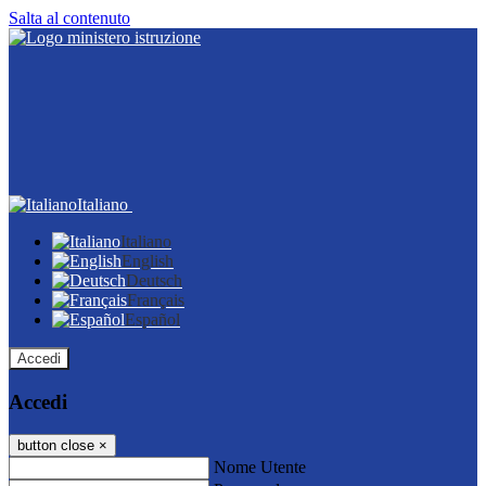
Salta al contenuto
Italiano
Italiano
English
Deutsch
Français
Español
Accedi
Accedi
button close
×
Nome Utente