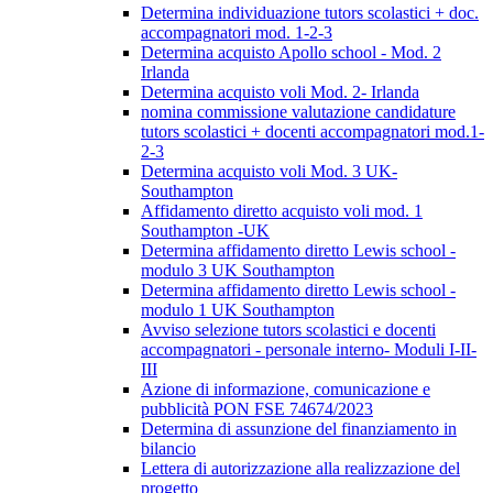
Determina individuazione tutors scolastici + doc.
accompagnatori mod. 1-2-3
Determina acquisto Apollo school - Mod. 2
Irlanda
Determina acquisto voli Mod. 2- Irlanda
nomina commissione valutazione candidature
tutors scolastici + docenti accompagnatori mod.1-
2-3
Determina acquisto voli Mod. 3 UK-
Southampton
Affidamento diretto acquisto voli mod. 1
Southampton -UK
Determina affidamento diretto Lewis school -
modulo 3 UK Southampton
Determina affidamento diretto Lewis school -
modulo 1 UK Southampton
Avviso selezione tutors scolastici e docenti
accompagnatori - personale interno- Moduli I-II-
III
Azione di informazione, comunicazione e
pubblicità PON FSE 74674/2023
Determina di assunzione del finanziamento in
bilancio
Lettera di autorizzazione alla realizzazione del
progetto