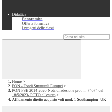
Didattica
Panoramica
Offerta formativa
I progetti delle classi
Campo di ricerca per le pagine del sito
Home
>
PON - Fondi Strutturali Europei
>
PON FSE 2014-2020-Nota di adesione prot. n. 74674 del
18/5/2023- PCTO all'estero
>
Affidamento diretto acquisto voli mod. 1 Southampton -UK