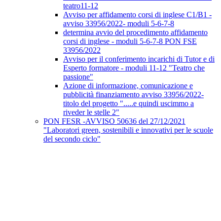
teatro11-12
Avviso per affidamento corsi di inglese C1/B1 -
avviso 33956/2022- moduli 5-6-7-8
determina avvio del procedimento affidamento
corsi di inglese - moduli 5-6-7-8 PON FSE
33956/2022
Avviso per il conferimento incarichi di Tutor e di
Esperto formatore - moduli 11-12 "Teatro che
passione"
Azione di informazione, comunicazione e
pubblicità finanziamento avviso 33956/2022-
titolo del progetto ".....e quindi uscimmo a
riveder le stelle 2"
PON FESR -AVVISO 50636 del 27/12/2021
"Laboratori green, sostenibili e innovativi per le scuole
del secondo ciclo"