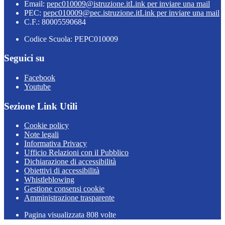
Email:
pepc010009@istruzione.it
Link per inviare una mail
PEC:
pepc010009@pec.istruzione.it
Link per inviare una mail
C.F.: 80005590684
Codice Scuola: PEPC010009
Seguici su
Facebook
Youtube
Sezione Link Utili
Cookie policy
Note legali
Informativa Privacy
Ufficio Relazioni con il Pubblico
Dichiarazione di accessibilità
Obiettivi di accessibilità
Whistleblowing
Gestione consensi cookie
Amministrazione trasparente
Pagina visualizzata
808
volte