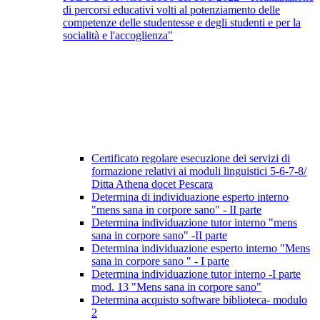
di percorsi educativi volti al potenziamento delle
competenze delle studentesse e degli studenti e per la
socialità e l'accoglienza"
Certificato regolare esecuzione dei servizi di
formazione relativi ai moduli linguistici 5-6-7-8/
Ditta Athena docet Pescara
Determina di individuazione esperto interno
"mens sana in corpore sano" - II parte
Determina individuazione tutor interno "mens
sana in corpore sano" -II parte
Determina individuazione esperto interno "Mens
sana in corpore sano " - I parte
Determina individuazione tutor interno -I parte
mod. 13 "Mens sana in corpore sano"
Determina acquisto software biblioteca- modulo
2