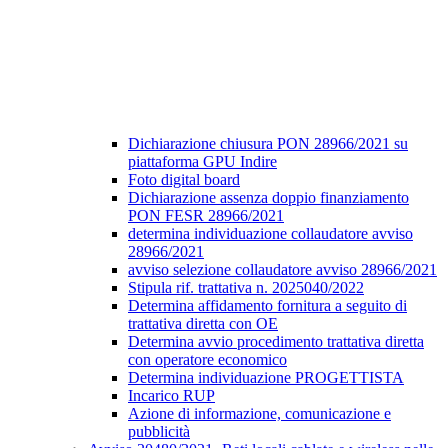
Dichiarazione chiusura PON 28966/2021 su
piattaforma GPU Indire
Foto digital board
Dichiarazione assenza doppio finanziamento
PON FESR 28966/2021
determina individuazione collaudatore avviso
28966/2021
avviso selezione collaudatore avviso 28966/2021
Stipula rif. trattativa n. 2025040/2022
Determina affidamento fornitura a seguito di
trattativa diretta con OE
Determina avvio procedimento trattativa diretta
con operatore economico
Determina individuazione PROGETTISTA
Incarico RUP
Azione di informazione, comunicazione e
pubblicità