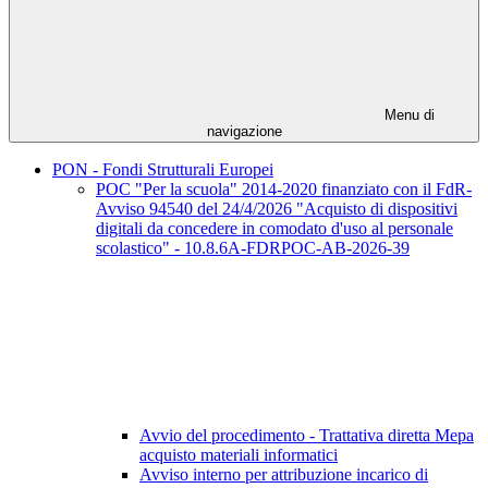
Menu di
navigazione
PON - Fondi Strutturali Europei
POC "Per la scuola" 2014-2020 finanziato con il FdR-
Avviso 94540 del 24/4/2026 "Acquisto di dispositivi
digitali da concedere in comodato d'uso al personale
scolastico" - 10.8.6A-FDRPOC-AB-2026-39
Avvio del procedimento - Trattativa diretta Mepa
acquisto materiali informatici
Avviso interno per attribuzione incarico di