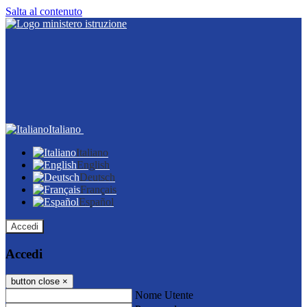
Salta al contenuto
Italiano
Italiano
English
Deutsch
Français
Español
Accedi
Accedi
button close
×
Nome Utente