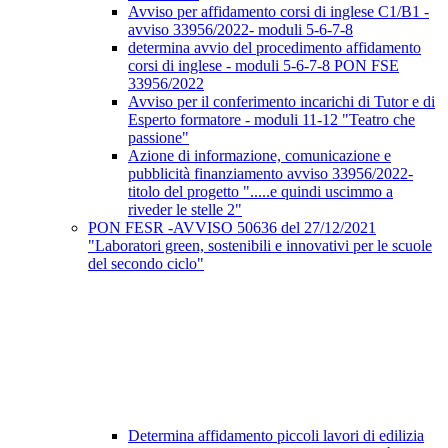
Avviso per affidamento corsi di inglese C1/B1 -
avviso 33956/2022- moduli 5-6-7-8
determina avvio del procedimento affidamento
corsi di inglese - moduli 5-6-7-8 PON FSE
33956/2022
Avviso per il conferimento incarichi di Tutor e di
Esperto formatore - moduli 11-12 "Teatro che
passione"
Azione di informazione, comunicazione e
pubblicità finanziamento avviso 33956/2022-
titolo del progetto ".....e quindi uscimmo a
riveder le stelle 2"
PON FESR -AVVISO 50636 del 27/12/2021
"Laboratori green, sostenibili e innovativi per le scuole
del secondo ciclo"
Determina affidamento piccoli lavori di edilizia