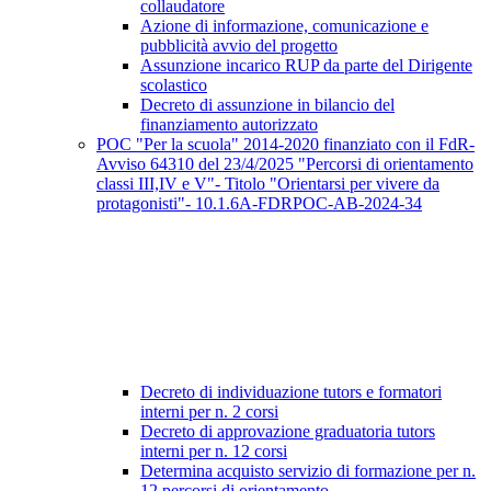
collaudatore
Azione di informazione, comunicazione e
pubblicità avvio del progetto
Assunzione incarico RUP da parte del Dirigente
scolastico
Decreto di assunzione in bilancio del
finanziamento autorizzato
POC "Per la scuola" 2014-2020 finanziato con il FdR-
Avviso 64310 del 23/4/2025 "Percorsi di orientamento
classi III,IV e V"- Titolo "Orientarsi per vivere da
protagonisti"- 10.1.6A-FDRPOC-AB-2024-34
Decreto di individuazione tutors e formatori
interni per n. 2 corsi
Decreto di approvazione graduatoria tutors
interni per n. 12 corsi
Determina acquisto servizio di formazione per n.
12 percorsi di orientamento