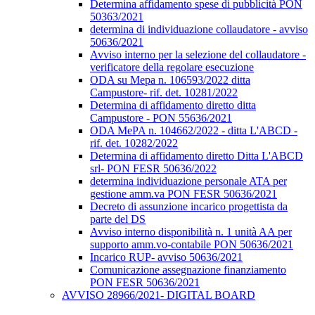
Determina affidamento spese di pubblicità PON
50363/2021
determina di individuazione collaudatore - avviso
50636/2021
Avviso interno per la selezione del collaudatore -
verificatore della regolare esecuzione
ODA su Mepa n. 106593/2022 ditta
Campustore- rif. det. 10281/2022
Determina di affidamento diretto ditta
Campustore - PON 55636/2021
ODA MePA n. 104662/2022 - ditta L'ABCD -
rif. det. 10282/2022
Determina di affidamento diretto Ditta L'ABCD
srl- PON FESR 50636/2022
determina individuazione personale ATA per
gestione amm.va PON FESR 50636/2021
Decreto di assunzione incarico progettista da
parte del DS
Avviso interno disponibilità n. 1 unità AA per
supporto amm.vo-contabile PON 50636/2021
Incarico RUP- avviso 50636/2021
Comunicazione assegnazione finanziamento
PON FESR 50636/2021
AVVISO 28966/2021- DIGITAL BOARD