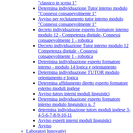
"classico in scena 1"
Determina individuazione Tutor interno modulo
"Connessi consapevolmente 1"
Avviso per reclutamento tutor interno modulo
"Connessi consapevolmente 1"
decreto individuazione esperto formatore interno
modulo 12 - Competenza digitale- Connessi
consapevolmente 1 - robotica
Decreto individuazione Tutor interno modulo 12
Competenza digitale - Connessi
consapevolmente 1 - robotica
Determina individuazione esperto formatore
interno - modulo 14 logica e orientamento
Determina individuazione TUTOR modulo
orientamento e logica
Determina affidamento diretto esperto formatore
esterno moduli inglese
Avviso tutors interni moduli linguistici
Determina individuazione esperto formatore
interno modulo linguistico n. 7
determina individuazione tutors moduli inglese 3-
4-5-6-7-8-9-10-11
Avviso esperti interni moduli linguistici
Avviso
Laboratori Innovativi