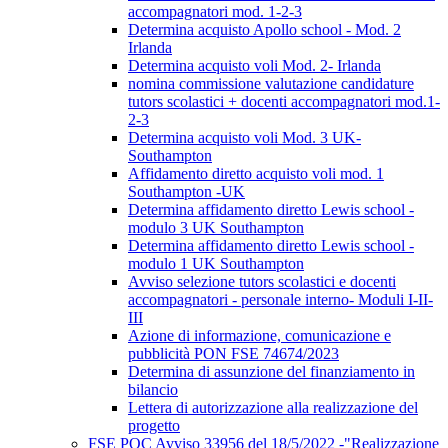
accompagnatori mod. 1-2-3
Determina acquisto Apollo school - Mod. 2
Irlanda
Determina acquisto voli Mod. 2- Irlanda
nomina commissione valutazione candidature
tutors scolastici + docenti accompagnatori mod.1-
2-3
Determina acquisto voli Mod. 3 UK-
Southampton
Affidamento diretto acquisto voli mod. 1
Southampton -UK
Determina affidamento diretto Lewis school -
modulo 3 UK Southampton
Determina affidamento diretto Lewis school -
modulo 1 UK Southampton
Avviso selezione tutors scolastici e docenti
accompagnatori - personale interno- Moduli I-II-
III
Azione di informazione, comunicazione e
pubblicità PON FSE 74674/2023
Determina di assunzione del finanziamento in
bilancio
Lettera di autorizzazione alla realizzazione del
progetto
FSE POC Avviso 33956 del 18/5/2022 -"Realizzazione