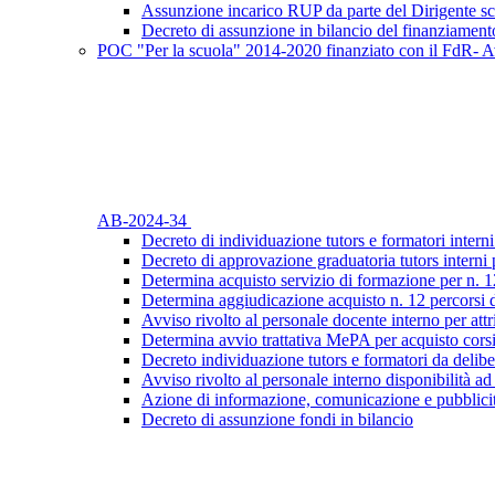
Assunzione incarico RUP da parte del Dirigente sc
Decreto di assunzione in bilancio del finanziament
POC "Per la scuola" 2014-2020 finanziato con il FdR- Av
AB-2024-34
Decreto di individuazione tutors e formatori interni
Decreto di approvazione graduatoria tutors interni 
Determina acquisto servizio di formazione per n. 1
Determina aggiudicazione acquisto n. 12 percorsi 
Avviso rivolto al personale docente interno per attr
Determina avvio trattativa MePA per acquisto cors
Decreto individuazione tutors e formatori da delibe
Avviso rivolto al personale interno disponibilità ad
Azione di informazione, comunicazione e pubblicit
Decreto di assunzione fondi in bilancio