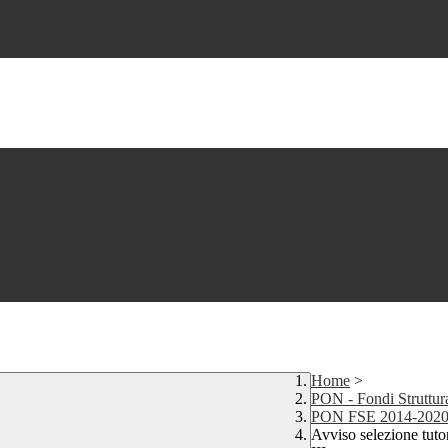
Home
>
PON - Fondi Struttur
PON FSE 2014-2020-No
Avviso selezione tutor