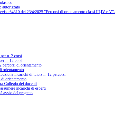
olastico
o autorizzato
viso 64310 del 23/4/2025 "Percorsi di orientamento classi III,IV e V"
 per n. 2 corsi
per n. 12 corsi
2 percorsi di orientamento
di orientamento
ibuzione incarichi di tutors n. 12 percorsi
i di orientamento
ra Collegio dei docenti
 assumere incarichi di esperti
à avvio del progetto