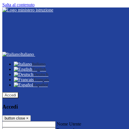
Salta al contenuto
Italiano
Italiano
English
Deutsch
Français
Español
Accedi
Accedi
button close
×
Nome Utente