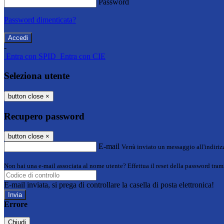
Password
Password dimenticata?
-
Entra con SPID
Entra con CIE
Seleziona utente
button close
×
Recupero password
button close
×
E-mail
Verrà inviato un messaggio all'indirizz
Non hai una e-mail associata al nome utente? Effettua il reset della password tram
E-mail inviata, si prega di controllare la casella di posta elettronica!
Errore
Chiudi