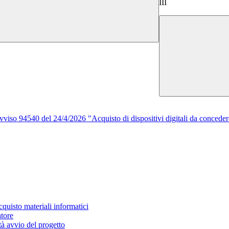
III
viso 94540 del 24/4/2026 "Acquisto di dispositivi digitali da conced
quisto materiali informatici
atore
à avvio del progetto