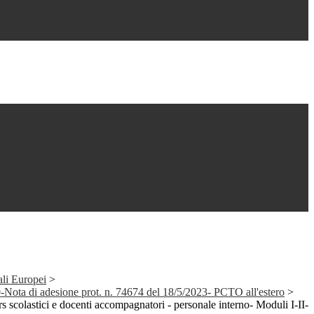
ali Europei
>
ta di adesione prot. n. 74674 del 18/5/2023- PCTO all'estero
>
s scolastici e docenti accompagnatori - personale interno- Moduli I-II-