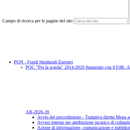
Campo di ricerca per le pagine del sito
PON - Fondi Strutturali Europei
POC "Per la scuola" 2014-2020 finanziato con il FdR- Av
AB-2026-39
Avvio del procedimento - Trattativa diretta Mepa ac
Avviso interno per attribuzione incarico di collaud
Azione di informazione, comunicazione e pubblicit