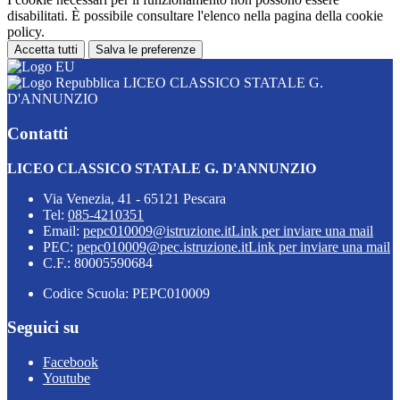
disabilitati. È possibile consultare l'elenco nella pagina della cookie
policy.
Accetta tutti
Salva le preferenze
LICEO CLASSICO STATALE G.
D'ANNUNZIO
Contatti
LICEO CLASSICO STATALE G. D'ANNUNZIO
Via Venezia, 41 - 65121 Pescara
Tel:
085-4210351
Email:
pepc010009@istruzione.it
Link per inviare una mail
PEC:
pepc010009@pec.istruzione.it
Link per inviare una mail
C.F.: 80005590684
Codice Scuola: PEPC010009
Seguici su
Facebook
Youtube