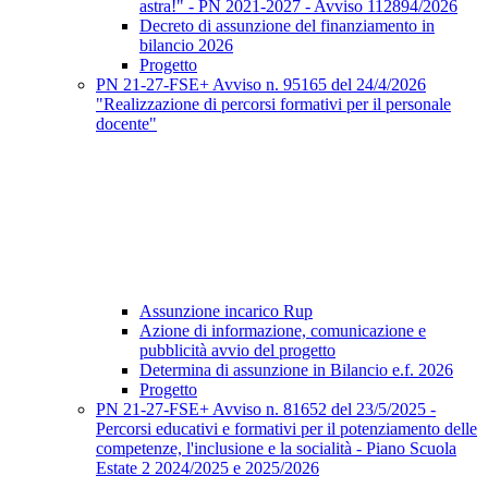
astra!" - PN 2021-2027 - Avviso 112894/2026
Decreto di assunzione del finanziamento in
bilancio 2026
Progetto
PN 21-27-FSE+ Avviso n. 95165 del 24/4/2026
"Realizzazione di percorsi formativi per il personale
docente"
Assunzione incarico Rup
Azione di informazione, comunicazione e
pubblicità avvio del progetto
Determina di assunzione in Bilancio e.f. 2026
Progetto
PN 21-27-FSE+ Avviso n. 81652 del 23/5/2025 -
Percorsi educativi e formativi per il potenziamento delle
competenze, l'inclusione e la socialità - Piano Scuola
Estate 2 2024/2025 e 2025/2026