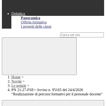
Didattica
Panoramica
Offerta formativa
I progetti delle classi
Campo di ricerca per le pagine del sito
Home
>
Novità
>
Le notizie
>
PN 21-27-FSE+ Avviso n. 95165 del 24/4/2026
"Realizzazione di percorsi formativi per il personale docente"