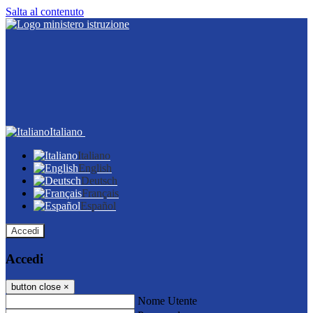
Salta al contenuto
Italiano
Italiano
English
Deutsch
Français
Español
Accedi
Accedi
button close
×
Nome Utente