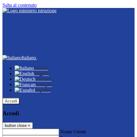
Salta al contenuto
Italiano
Italiano
English
Deutsch
Français
Español
Accedi
Accedi
button close
×
Nome Utente