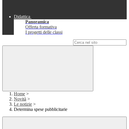
Didattica
Panoramica
Offerta formativa
I progetti delle classi
Campo di ricerca per le pagine del sito
Home
>
Novità
>
Le notizie
>
Determina spese pubblicitarie