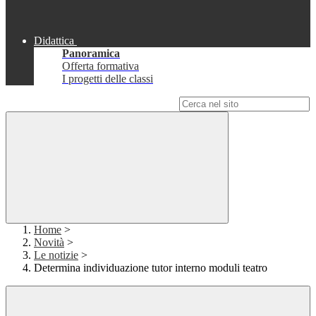
Didattica
Panoramica
Offerta formativa
I progetti delle classi
Campo di ricerca per le pagine del sito
Home
>
Novità
>
Le notizie
>
Determina individuazione tutor interno moduli teatro