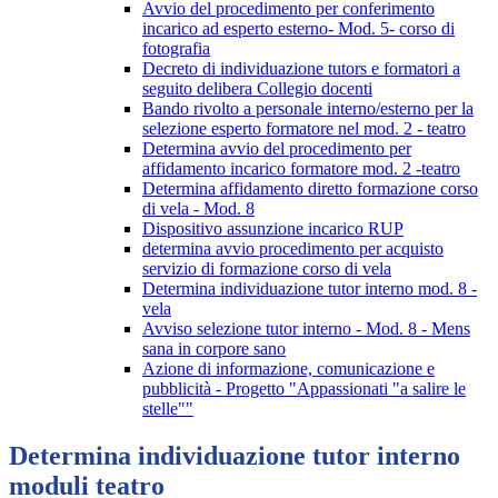
Avvio del procedimento per conferimento
incarico ad esperto esterno- Mod. 5- corso di
fotografia
Decreto di individuazione tutors e formatori a
seguito delibera Collegio docenti
Bando rivolto a personale interno/esterno per la
selezione esperto formatore nel mod. 2 - teatro
Determina avvio del procedimento per
affidamento incarico formatore mod. 2 -teatro
Determina affidamento diretto formazione corso
di vela - Mod. 8
Dispositivo assunzione incarico RUP
determina avvio procedimento per acquisto
servizio di formazione corso di vela
Determina individuazione tutor interno mod. 8 -
vela
Avviso selezione tutor interno - Mod. 8 - Mens
sana in corpore sano
Azione di informazione, comunicazione e
pubblicità - Progetto "Appassionati "a salire le
stelle""
Determina individuazione tutor interno
moduli teatro