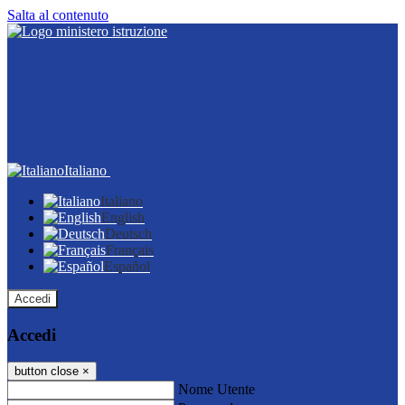
Salta al contenuto
Italiano
Italiano
English
Deutsch
Français
Español
Accedi
Accedi
button close
×
Nome Utente