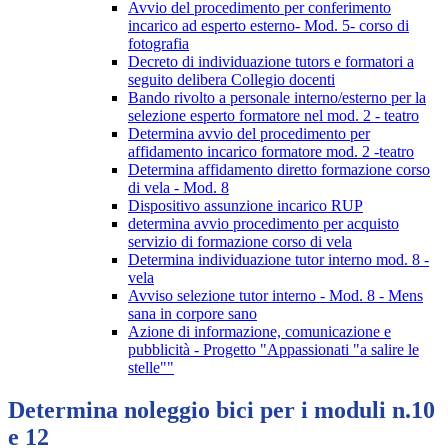
Avvio del procedimento per conferimento
incarico ad esperto esterno- Mod. 5- corso di
fotografia
Decreto di individuazione tutors e formatori a
seguito delibera Collegio docenti
Bando rivolto a personale interno/esterno per la
selezione esperto formatore nel mod. 2 - teatro
Determina avvio del procedimento per
affidamento incarico formatore mod. 2 -teatro
Determina affidamento diretto formazione corso
di vela - Mod. 8
Dispositivo assunzione incarico RUP
determina avvio procedimento per acquisto
servizio di formazione corso di vela
Determina individuazione tutor interno mod. 8 -
vela
Avviso selezione tutor interno - Mod. 8 - Mens
sana in corpore sano
Azione di informazione, comunicazione e
pubblicità - Progetto "Appassionati "a salire le
stelle""
Determina noleggio bici per i moduli n.10
e 12