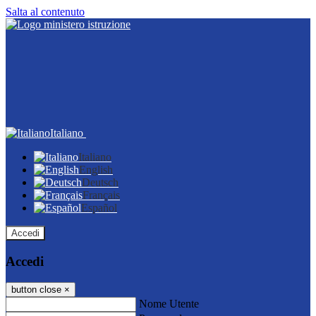
Salta al contenuto
Italiano
Italiano
English
Deutsch
Français
Español
Accedi
Accedi
button close
×
Nome Utente