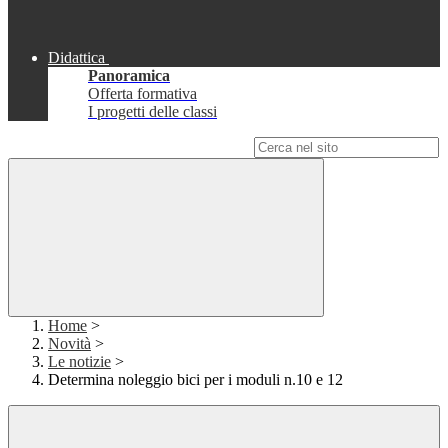
Didattica
Panoramica
Offerta formativa
I progetti delle classi
Campo di ricerca per le pagine del sito
Home
>
Novità
>
Le notizie
>
Determina noleggio bici per i moduli n.10 e 12