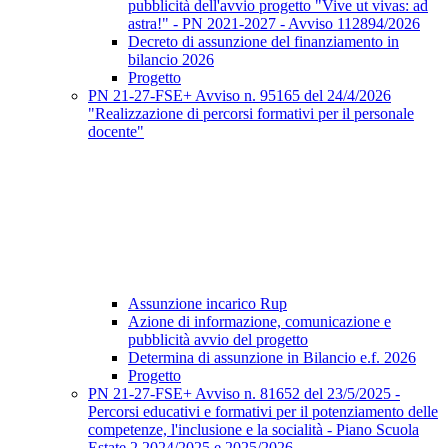
pubblicità dell'avvio progetto "Vive ut vivas: ad
astra!" - PN 2021-2027 - Avviso 112894/2026
Decreto di assunzione del finanziamento in
bilancio 2026
Progetto
PN 21-27-FSE+ Avviso n. 95165 del 24/4/2026
"Realizzazione di percorsi formativi per il personale
docente"
Assunzione incarico Rup
Azione di informazione, comunicazione e
pubblicità avvio del progetto
Determina di assunzione in Bilancio e.f. 2026
Progetto
PN 21-27-FSE+ Avviso n. 81652 del 23/5/2025 -
Percorsi educativi e formativi per il potenziamento delle
competenze, l'inclusione e la socialità - Piano Scuola
Estate 2 2024/2025 e 2025/2026