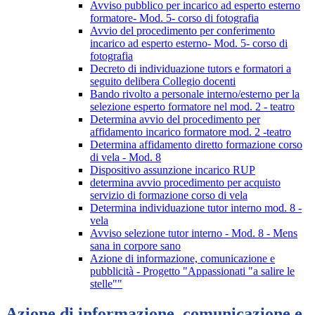
Avviso pubblico per incarico ad esperto esterno
formatore- Mod. 5- corso di fotografia
Avvio del procedimento per conferimento
incarico ad esperto esterno- Mod. 5- corso di
fotografia
Decreto di individuazione tutors e formatori a
seguito delibera Collegio docenti
Bando rivolto a personale interno/esterno per la
selezione esperto formatore nel mod. 2 - teatro
Determina avvio del procedimento per
affidamento incarico formatore mod. 2 -teatro
Determina affidamento diretto formazione corso
di vela - Mod. 8
Dispositivo assunzione incarico RUP
determina avvio procedimento per acquisto
servizio di formazione corso di vela
Determina individuazione tutor interno mod. 8 -
vela
Avviso selezione tutor interno - Mod. 8 - Mens
sana in corpore sano
Azione di informazione, comunicazione e
pubblicità - Progetto "Appassionati "a salire le
stelle""
Azione di informazione, comunicazione e