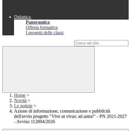
Didattica
Panoramica
Offerta formativa
I progetti delle classi
Campo di ricerca per le pagine del sito
Home
>
Novità
>
Le notizie
>
Azione di informazione, comunicazione e pubblicità
dell'avvio progetto "Vive ut vivas: ad astra!" - PN 2021-2027
- Avviso 112894/2026