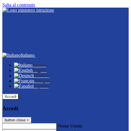
Salta al contenuto
Italiano
Italiano
English
Deutsch
Français
Español
Accedi
Accedi
button close
×
Nome Utente