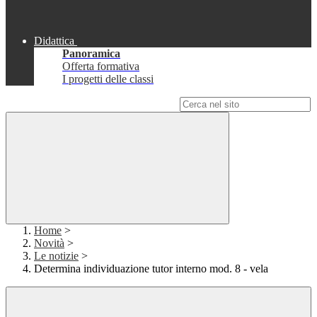
Didattica
Panoramica
Offerta formativa
I progetti delle classi
Campo di ricerca per le pagine del sito
Home
>
Novità
>
Le notizie
>
Determina individuazione tutor interno mod. 8 - vela