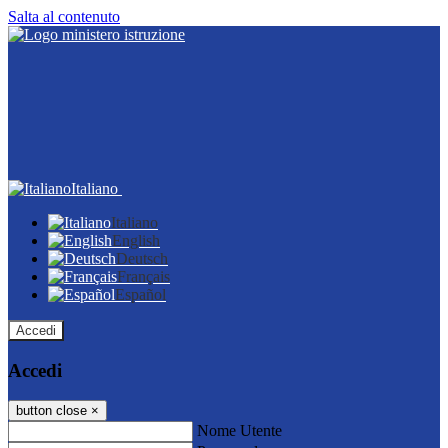
Salta al contenuto
Italiano
Italiano
English
Deutsch
Français
Español
Accedi
Accedi
button close
×
Nome Utente