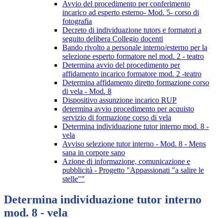
Avvio del procedimento per conferimento
incarico ad esperto esterno- Mod. 5- corso di
fotografia
Decreto di individuazione tutors e formatori a
seguito delibera Collegio docenti
Bando rivolto a personale interno/esterno per la
selezione esperto formatore nel mod. 2 - teatro
Determina avvio del procedimento per
affidamento incarico formatore mod. 2 -teatro
Determina affidamento diretto formazione corso
di vela - Mod. 8
Dispositivo assunzione incarico RUP
determina avvio procedimento per acquisto
servizio di formazione corso di vela
Determina individuazione tutor interno mod. 8 -
vela
Avviso selezione tutor interno - Mod. 8 - Mens
sana in corpore sano
Azione di informazione, comunicazione e
pubblicità - Progetto "Appassionati "a salire le
stelle""
Determina individuazione tutor interno
mod. 8 - vela