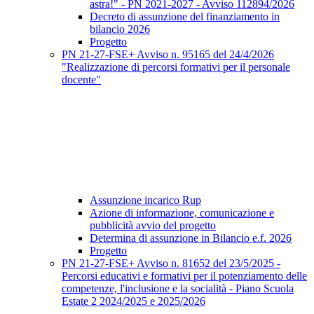
astra!" - PN 2021-2027 - Avviso 112894/2026
Decreto di assunzione del finanziamento in
bilancio 2026
Progetto
PN 21-27-FSE+ Avviso n. 95165 del 24/4/2026
"Realizzazione di percorsi formativi per il personale
docente"
Assunzione incarico Rup
Azione di informazione, comunicazione e
pubblicità avvio del progetto
Determina di assunzione in Bilancio e.f. 2026
Progetto
PN 21-27-FSE+ Avviso n. 81652 del 23/5/2025 -
Percorsi educativi e formativi per il potenziamento delle
competenze, l'inclusione e la socialità - Piano Scuola
Estate 2 2024/2025 e 2025/2026