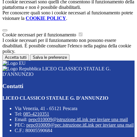
I cookie necessari sono quelli che consentono il funzionamento della
piattaforma e non è possibile disabilitarli.
Per conoscere quali sono i cookie necessari al funzionamento potete
visionare la
COOKIE POLICY
.
Cookie necessari per il funzionamento
I cookie necessari per il funzionamento non possono essere
disabilitati. È possibile consultare l'elenco nella pagina della cookie
policy.
Accetta tutti
Salva le preferenze
LICEO CLASSICO STATALE G.
D'ANNUNZIO
Contatti
LICEO CLASSICO STATALE G. D'ANNUNZIO
Via Venezia, 41 - 65121 Pescara
Tel:
085-4210351
Email:
pepc010009@istruzione.it
Link per inviare una mail
PEC:
pepc010009@pec.istruzione.it
Link per inviare una mail
C.F.: 80005590684