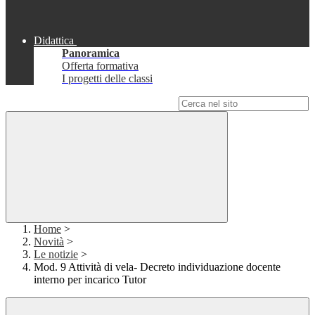
Didattica
Panoramica
Offerta formativa
I progetti delle classi
Campo di ricerca per le pagine del sito
Home
>
Novità
>
Le notizie
>
Mod. 9 Attività di vela- Decreto individuazione docente
interno per incarico Tutor