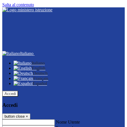
Salta al contenuto
Italiano
Italiano
English
Deutsch
Français
Español
Accedi
Accedi
button close
×
Nome Utente