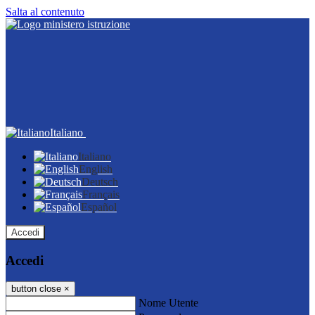
Salta al contenuto
Italiano
Italiano
English
Deutsch
Français
Español
Accedi
Accedi
button close
×
Nome Utente