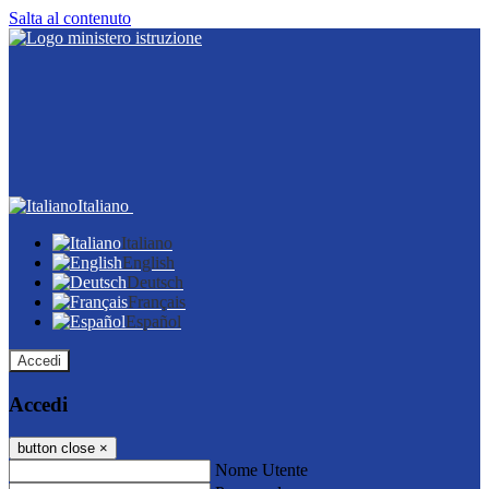
Salta al contenuto
Italiano
Italiano
English
Deutsch
Français
Español
Accedi
Accedi
button close
×
Nome Utente