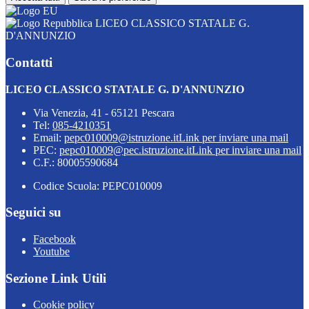
LICEO CLASSICO STATALE G.
D'ANNUNZIO
Contatti
LICEO CLASSICO STATALE G. D'ANNUNZIO
Via Venezia, 41 - 65121 Pescara
Tel:
085-4210351
Email:
pepc010009@istruzione.it
Link per inviare una mail
PEC:
pepc010009@pec.istruzione.it
Link per inviare una mail
C.F.: 80005590684
Codice Scuola: PEPC010009
Seguici su
Facebook
Youtube
Sezione Link Utili
Cookie policy