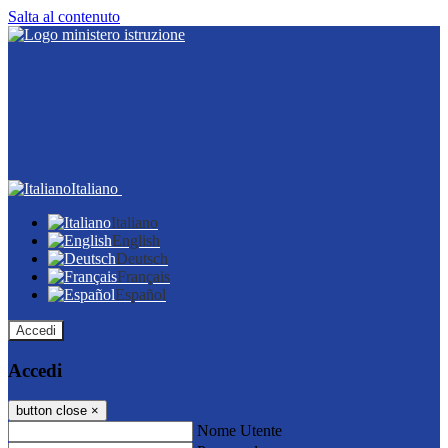
Salta al contenuto
Italiano
Italiano
English
Deutsch
Français
Español
Accedi
Accedi
button close
×
Nome Utente