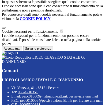
In questa schermata è possibile scegliere quali cookie consentire.
I cookie necessari sono quelli che consentono il funzionamento della
piattaforma e non è possibile disabilitarli.
Per conoscere quali sono i cookie necessari al funzionamento potete
visionare la
COOKIE POLICY
.
Cookie necessari per il funzionamento
I cookie necessari per il funzionamento non possono essere
disabilitati. È possibile consultare l'elenco nella pagina della cookie
policy.
Accetta tutti
Salva le preferenze
LICEO CLASSICO STATALE G.
D'ANNUNZIO
Contatti
LICEO CLASSICO STATALE G. D'ANNUNZIO
Via Venezia, 41 - 65121 Pescara
Tel:
085-4210351
Email:
pepc010009@istruzione.it
Link per inviare una mail
PEC:
pepc010009@pec.istruzione.it
Link per inviare una mail
C.F.: 80005590684