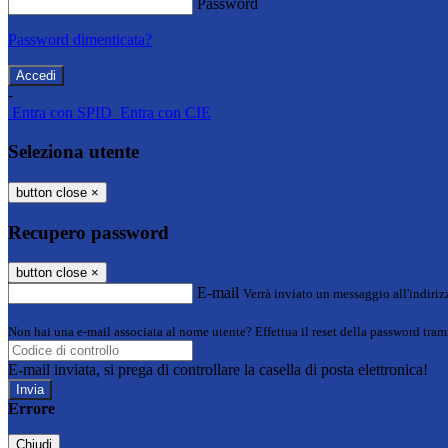
Password
Password dimenticata?
-
Entra con SPID
Entra con CIE
Seleziona utente
button close
×
Recupero password
button close
×
E-mail
Verrà inviato un messaggio all'indirizz
Non hai una e-mail associata al nome utente? Effettua il reset della password tram
E-mail inviata, si prega di controllare la casella di posta elettronica!
Errore
Chiudi