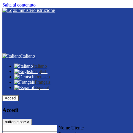
Salta al contenuto
Italiano
Italiano
English
Deutsch
Français
Español
Accedi
Accedi
button close
×
Nome Utente