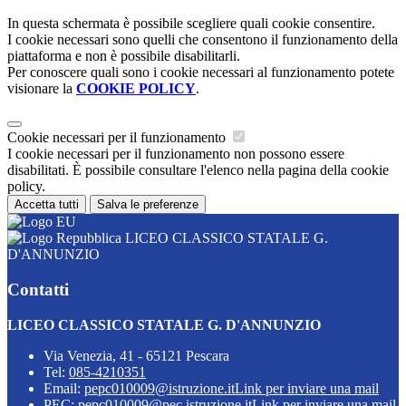
In questa schermata è possibile scegliere quali cookie consentire.
I cookie necessari sono quelli che consentono il funzionamento della
piattaforma e non è possibile disabilitarli.
Per conoscere quali sono i cookie necessari al funzionamento potete
visionare la
COOKIE POLICY
.
Cookie necessari per il funzionamento
I cookie necessari per il funzionamento non possono essere
disabilitati. È possibile consultare l'elenco nella pagina della cookie
policy.
Accetta tutti
Salva le preferenze
LICEO CLASSICO STATALE G.
D'ANNUNZIO
Contatti
LICEO CLASSICO STATALE G. D'ANNUNZIO
Via Venezia, 41 - 65121 Pescara
Tel:
085-4210351
Email:
pepc010009@istruzione.it
Link per inviare una mail
PEC:
pepc010009@pec.istruzione.it
Link per inviare una mail