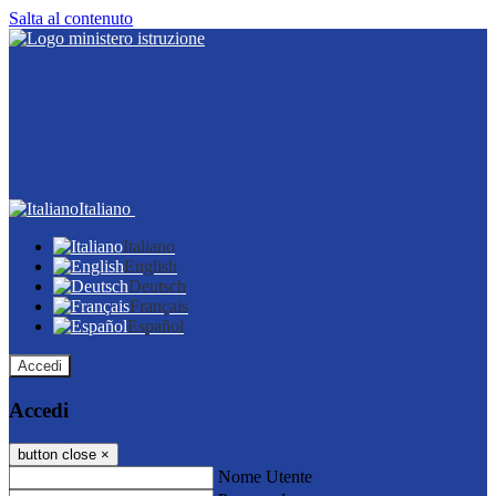
Salta al contenuto
Italiano
Italiano
English
Deutsch
Français
Español
Accedi
Accedi
button close
×
Nome Utente