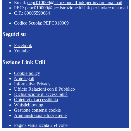
Email:
pepc010009@istruzione.it
Link per inviare una mail
PEC:
pepc010009@pec.istruzione.it
Link per inviare una mail
C.F.: 80005590684
Codice Scuola: PEPC010009
Seguici su
Facebook
Youtube
Sezione Link Utili
Cookie policy
Note legali
Informativa Privacy
Ufficio Relazioni con il Pubblico
Dichiarazione di accessibilità
Obiettivi di accessibilità
Whistleblowing
Gestione consensi cookie
Amministrazione trasparente
Pagina visualizzata
254
volte