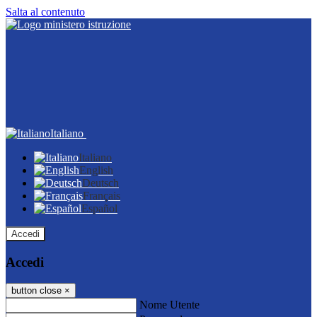
Salta al contenuto
Italiano
Italiano
English
Deutsch
Français
Español
Accedi
Accedi
button close
×
Nome Utente