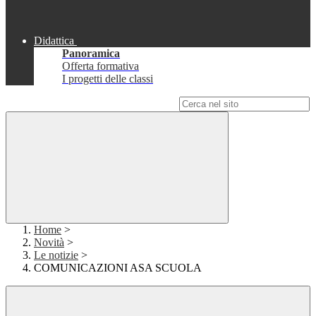
Didattica
Panoramica
Offerta formativa
I progetti delle classi
Campo di ricerca per le pagine del sito
Home
>
Novità
>
Le notizie
>
COMUNICAZIONI ASA SCUOLA