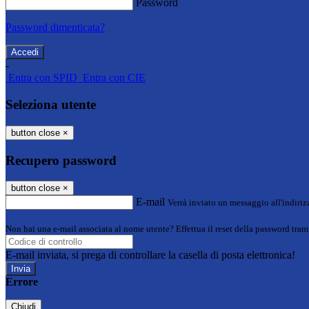
Password
Password dimenticata?
-
Entra con SPID
Entra con CIE
Seleziona utente
button close
×
Recupero password
button close
×
E-mail
Verrà inviato un messaggio all'indirizz
Non hai una e-mail associata al nome utente? Effettua il reset della password tram
E-mail inviata, si prega di controllare la casella di posta elettronica!
Errore
Chiudi