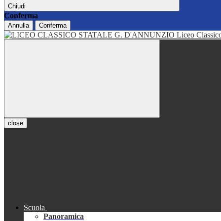
Chiudi
Conferma
Annulla
Conferma
Liceo Classi
close
Scuola
Panoramica