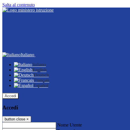
Salta al contenuto
Italiano
Italiano
English
Deutsch
Français
Español
Accedi
Accedi
button close
×
Nome Utente