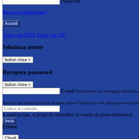
Password
Password dimenticata?
-
Entra con SPID
Entra con CIE
Seleziona utente
button close
×
Recupero password
button close
×
E-mail
Verrà inviato un messaggio all'indirizz
Non hai una e-mail associata al nome utente? Effettua il reset della password tram
E-mail inviata, si prega di controllare la casella di posta elettronica!
Errore
Chiudi