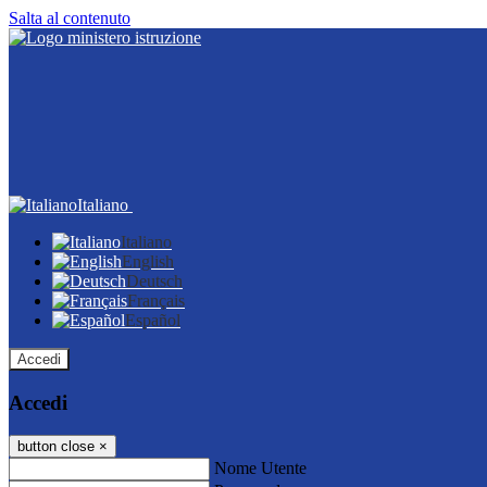
Salta al contenuto
Italiano
Italiano
English
Deutsch
Français
Español
Accedi
Accedi
button close
×
Nome Utente