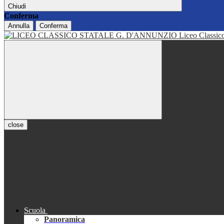
Chiudi
Conferma
Annulla
Conferma
Liceo Classi
close
Scuola
Panoramica