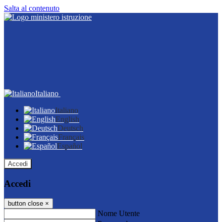
Salta al contenuto
Italiano
Italiano
English
Deutsch
Français
Español
Accedi
Accedi
button close
×
Nome Utente