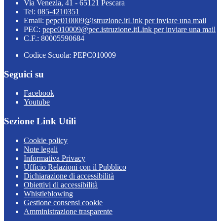
Via Venezia, 41 - 65121 Pescara
Tel:
085-4210351
Email:
pepc010009@istruzione.it
Link per inviare una mail
PEC:
pepc010009@pec.istruzione.it
Link per inviare una mail
C.F.: 80005590684
Codice Scuola: PEPC010009
Seguici su
Facebook
Youtube
Sezione Link Utili
Cookie policy
Note legali
Informativa Privacy
Ufficio Relazioni con il Pubblico
Dichiarazione di accessibilità
Obiettivi di accessibilità
Whistleblowing
Gestione consensi cookie
Amministrazione trasparente