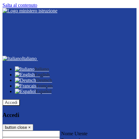
Salta al contenuto
Italiano
Italiano
English
Deutsch
Français
Español
Accedi
Accedi
button close
×
Nome Utente