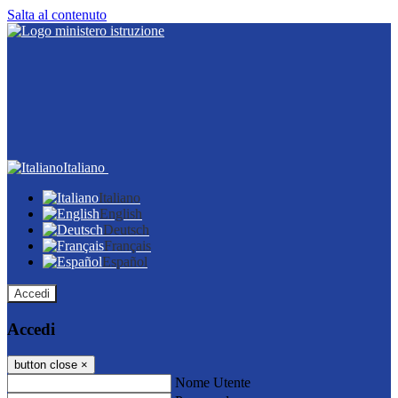
Salta al contenuto
Italiano
Italiano
English
Deutsch
Français
Español
Accedi
Accedi
button close
×
Nome Utente