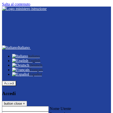
Salta al contenuto
Italiano
Italiano
English
Deutsch
Français
Español
Accedi
Accedi
button close
×
Nome Utente