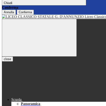
Chiudi
Conferma
Annulla
Conferma
Liceo Classi
close
Scuola
Panoramica