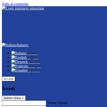
Salta al contenuto
Italiano
Italiano
English
Deutsch
Français
Español
Accedi
Accedi
button close
×
Nome Utente