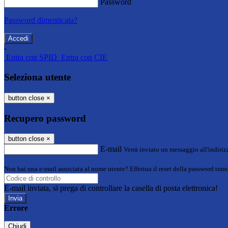
Password
Password dimenticata?
-
Entra con SPID
Entra con CIE
Seleziona utente
button close
×
Recupero password
button close
×
E-mail
Verrà inviato un messaggio all'indirizz
Non hai una e-mail associata al nome utente? Effettua il reset della password tram
E-mail inviata, si prega di controllare la casella di posta elettronica!
Errore
Chiudi