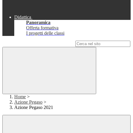
Didattica
Panoramica
Offerta formativa
I progetti delle classi
Campo di ricerca per le pagine del sito
Home
>
Azione Pegaso
>
Azione Pegaso 2021