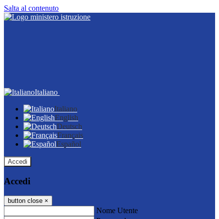
Salta al contenuto
Italiano
Italiano
English
Deutsch
Français
Español
Accedi
Accedi
button close
×
Nome Utente