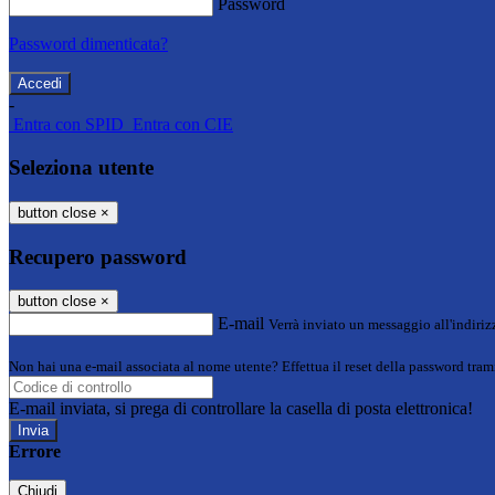
Password
Password dimenticata?
-
Entra con SPID
Entra con CIE
Seleziona utente
button close
×
Recupero password
button close
×
E-mail
Verrà inviato un messaggio all'indirizz
Non hai una e-mail associata al nome utente? Effettua il reset della password tram
E-mail inviata, si prega di controllare la casella di posta elettronica!
Errore
Chiudi