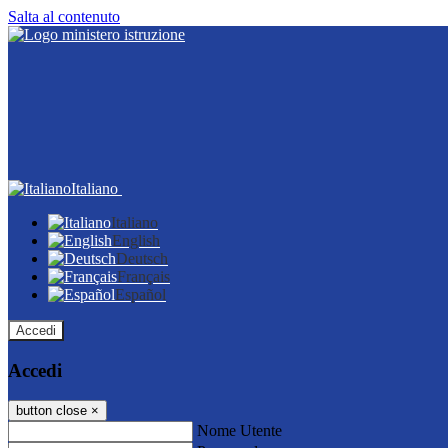
Salta al contenuto
Italiano
Italiano
English
Deutsch
Français
Español
Accedi
Accedi
button close
×
Nome Utente