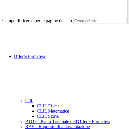
Campo di ricerca per le pagine del sito
Offerta formativa
Clil
CLIL Fisica
CLIL Matematica
CLIL Storia
PTOF - Piano Triennale dell'Offerta Formativa
RAV - Rapporto di autovalutazione