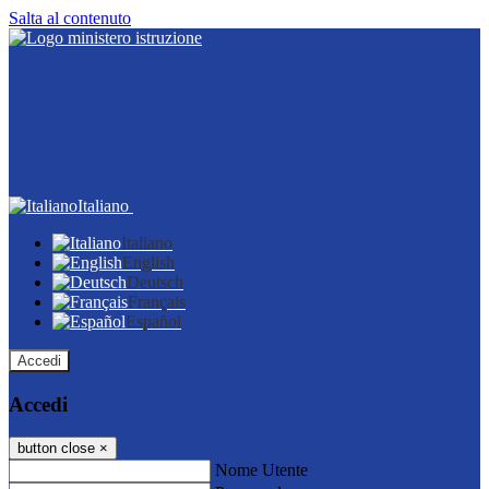
Salta al contenuto
Italiano
Italiano
English
Deutsch
Français
Español
Accedi
Accedi
button close
×
Nome Utente