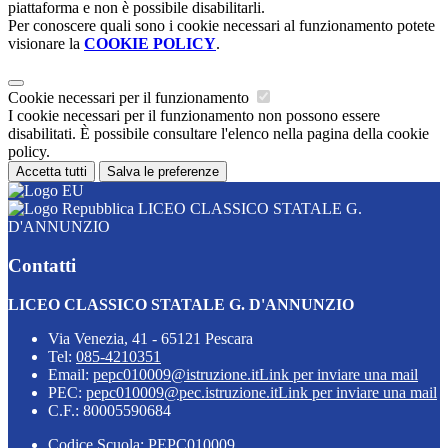
piattaforma e non è possibile disabilitarli.
Per conoscere quali sono i cookie necessari al funzionamento potete
visionare la
COOKIE POLICY
.
Cookie necessari per il funzionamento
I cookie necessari per il funzionamento non possono essere
disabilitati. È possibile consultare l'elenco nella pagina della cookie
policy.
Accetta tutti
Salva le preferenze
LICEO CLASSICO STATALE G.
D'ANNUNZIO
Contatti
LICEO CLASSICO STATALE G. D'ANNUNZIO
Via Venezia, 41 - 65121 Pescara
Tel:
085-4210351
Email:
pepc010009@istruzione.it
Link per inviare una mail
PEC:
pepc010009@pec.istruzione.it
Link per inviare una mail
C.F.: 80005590684
Codice Scuola: PEPC010009