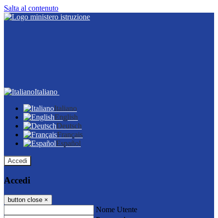
Salta al contenuto
Italiano
Italiano
English
Deutsch
Français
Español
Accedi
Accedi
button close
×
Nome Utente