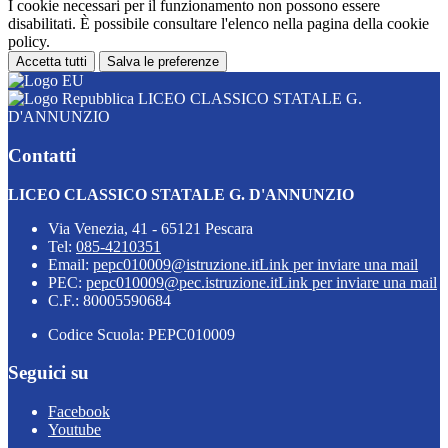
I cookie necessari per il funzionamento non possono essere
disabilitati. È possibile consultare l'elenco nella pagina della cookie
policy.
Accetta tutti
Salva le preferenze
LICEO CLASSICO STATALE G.
D'ANNUNZIO
Contatti
LICEO CLASSICO STATALE G. D'ANNUNZIO
Via Venezia, 41 - 65121 Pescara
Tel:
085-4210351
Email:
pepc010009@istruzione.it
Link per inviare una mail
PEC:
pepc010009@pec.istruzione.it
Link per inviare una mail
C.F.: 80005590684
Codice Scuola: PEPC010009
Seguici su
Facebook
Youtube